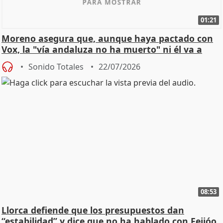
01:21
Moreno asegura que, aunque haya pactado con
Vox, la "vía andaluza no ha muerto" ni él va a
"cambiar"
Sonido Totales
22/07/2026
08:53
Llorca defiende que los presupuestos dan
“estabilidad” y dice que no ha hablado con Feijóo