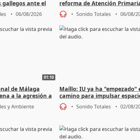
s gallegos ante el
reforma de Atención Primari
e agosto
reforzará la autogestión
les
06/08/2026
Sonido Totales
06/08/2
01:10
ional de Málaga
Maíllo: IU ya ha "empezado" 
ena a la agresión a
camino para impulsar espaci
de Urgencias
unitarios para las municipal
les y Ambiente
Sonido Totales
02/08/2