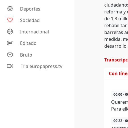
ciudadanos
Deportes
reforma y 
de 1,3 mil
Sociedad
rehabilitar
Internacional
barreras ar
medida, mej
Editado
desarrollo 
Bruto
Transcrip
Ir a europapress.tv
Con lín
00:00 - 0
Queremo
Para el
00:22 - 0