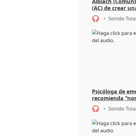
Albiach (Comuns
(AC) de crear un
para su hija en R
Sonido Tota
Psicóloga de em
recomienda "nor
síntomas tras su
Sonido Tota