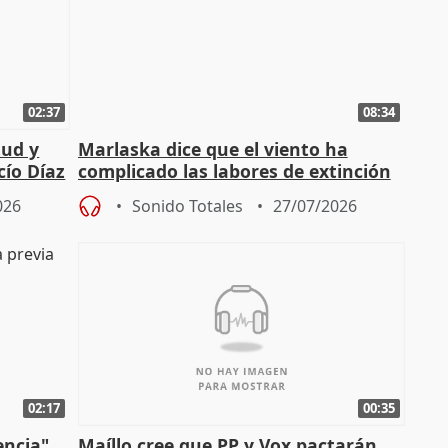
02:37
08:34
tud y
Marlaska dice que el viento ha
cío Díaz
complicado las labores de extinción
durante la madrugada
026
Sonido Totales
27/07/2026
02:17
00:35
encia"
Maíllo cree que PP y Vox pactarán