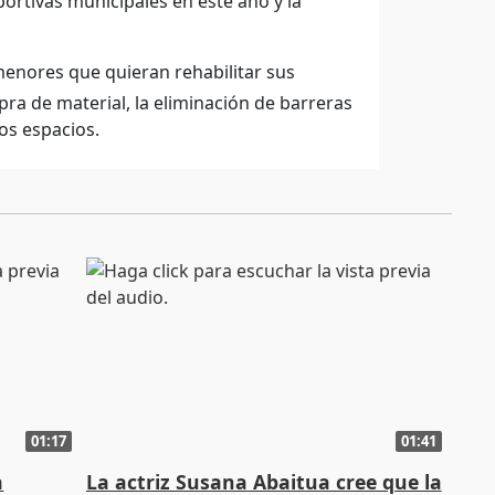
portivas municipales en este año y la
 menores que quieran rehabilitar sus
pra de material, la eliminación de barreras
tos espacios.
01:17
01:41
a
La actriz Susana Abaitua cree que la