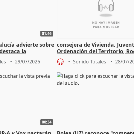
01:46
lucía advierte sobre
consejera de Vivienda, Juven
 destaca la
Ordenación del Territorio, Ro
la prevención
les
29/07/2026
Sonido Totales
28/07/2
00:34
PP-A y Vox pactarán
Bolea (UZ) reconoce "compet