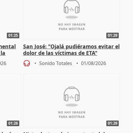
01:25
01:29
mental
San José: "Ojalá pudiéramos evitar el
 la
dolor de las víctimas de ETA"
026
Sonido Totales
01/08/2026
01:26
01:29