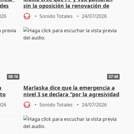
ades
sin la oposición la renovación de
órganos como el Defensor
026
Sonido Totales
24/07/2026
08:16
07:48
a
Marlaska dice que la emergencia a
cto
nivel 3 se declara "por la agresividad
de los incendios"
026
Sonido Totales
24/07/2026