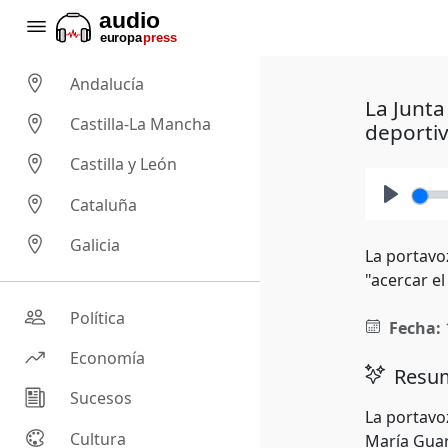
Andalucía
La Junta
Castilla-La Mancha
deporti
Castilla y León
Cataluña
Play
Galicia
La portavo
"acercar el
Política
Fecha:
Economía
Resum
Sucesos
La portavo
Cultura
María Guar