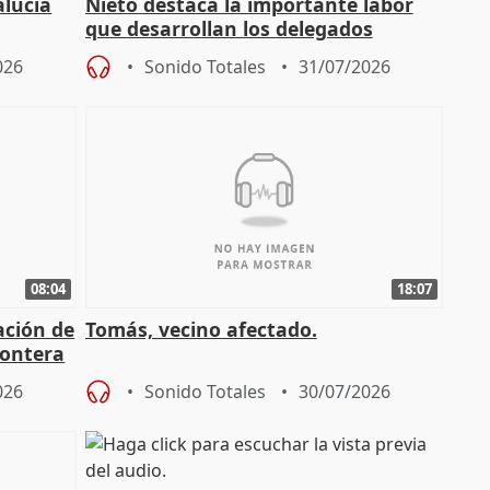
alucía
Nieto destaca la importante labor
que desarrollan los delegados
osición
territoriales de la Junta
026
Sonido Totales
31/07/2026
08:04
18:07
ación de
Tomás, vecino afectado.
rontera
026
Sonido Totales
30/07/2026