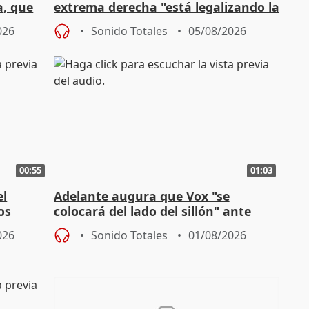
a, que
extrema derecha "está legalizando la
homofobia"
026
Sonido Totales
05/08/2026
00:55
01:03
el
Adelante augura que Vox "se
os
colocará del lado del sillón" ante
es
iniciativas de la oposición
026
Sonido Totales
01/08/2026