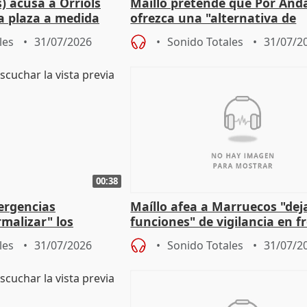
) acusa a Orriols
Maíllo pretende que Por And
a plaza a medida
ofrezca una "alternativa de
ipoll (Girona)
gobierno" con su labor de op
les
31/07/2026
Sonido Totales
31/07/2
00:38
ergencias
Maíllo afea a Marruecos "dej
malizar" los
funciones" de vigilancia en f
frir un incendio
con Ceuta
les
31/07/2026
Sonido Totales
31/07/2