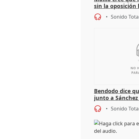
sin la oposición
órganos como el
Sonido Tota
Bendodo dice qu
junto a Sánchez 
salida
Sonido Tota