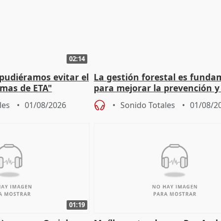
02:14
 pudiéramos evitar el
La gestión forestal es funda
timas de ETA"
para mejorar la prevención y
actuación frente a incendios
les
01/08/2026
Sonido Totales
01/08/2
01:19