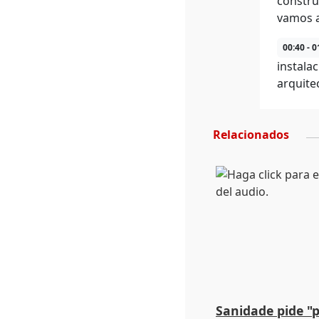
constru
vamos a
00:40 - 0
instala
arquite
Relacionados
Sanidade pide "