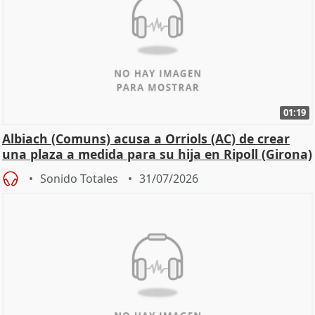
01:19
Albiach (Comuns) acusa a Orriols (AC) de crear
una plaza a medida para su hija en Ripoll (Girona)
Sonido Totales
31/07/2026