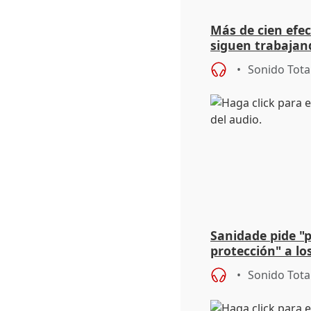
Más de cien efec
siguen trabajand
Niebla (Huelva)
Sonido Tota
Sanidade pide "
protección" a lo
eclipse del 12 d
Sonido Tota