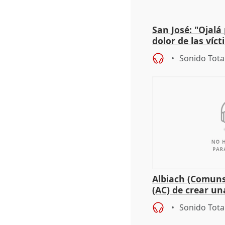
San José: "Ojalá
dolor de las víc
Sonido Tota
Albiach (Comuns
(AC) de crear un
para su hija en R
Sonido Tota