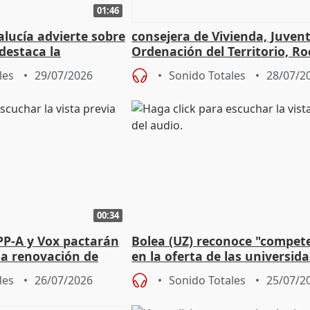
01:46
lucía advierte sobre
consejera de Vivienda, Juven
 destaca la
Ordenación del Territorio, Ro
la prevención
les
29/07/2026
Sonido Totales
28/07/2
00:34
PP-A y Vox pactarán
Bolea (UZ) reconoce "compet
 la renovación de
en la oferta de las universid
 Defensor
privadas
les
26/07/2026
Sonido Totales
25/07/2