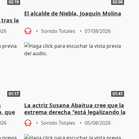
02:19
02:08
El alcalde de Niebla, Joaquín Molina
tras la
026
Sonido Totales
07/08/2026
01:17
01:41
a
La actriz Susana Abaitua cree que la
a, que
extrema derecha "está legalizando la
homofobia"
026
Sonido Totales
05/08/2026