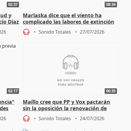
02:37
08:34
tud y
Marlaska dice que el viento ha
cío Díaz
complicado las labores de extinción
durante la madrugada
026
Sonido Totales
27/07/2026
02:17
00:35
encia"
Maíllo cree que PP y Vox pactarán
ades
sin la oposición la renovación de
órganos como el Defensor
026
Sonido Totales
24/07/2026