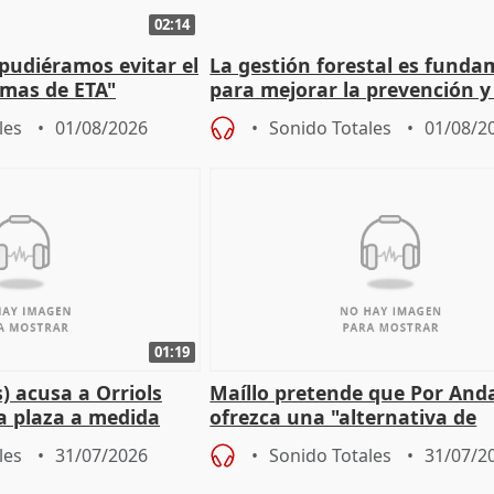
02:14
 pudiéramos evitar el
La gestión forestal es funda
timas de ETA"
para mejorar la prevención y
actuación frente a incendios
les
01/08/2026
Sonido Totales
01/08/2
01:19
) acusa a Orriols
Maíllo pretende que Por And
a plaza a medida
ofrezca una "alternativa de
ipoll (Girona)
gobierno" con su labor de op
les
31/07/2026
Sonido Totales
31/07/2