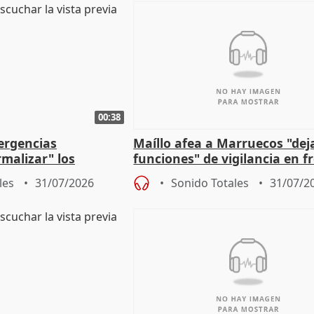
00:38
ergencias
Maíllo afea a Marruecos "dej
malizar" los
funciones" de vigilancia en f
frir un incendio
con Ceuta
les
31/07/2026
Sonido Totales
31/07/2