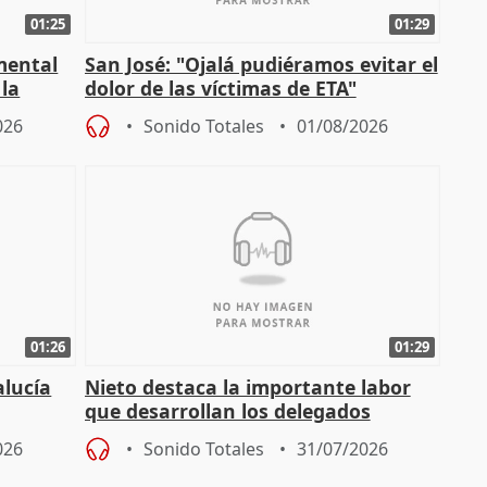
01:25
01:29
mental
San José: "Ojalá pudiéramos evitar el
 la
dolor de las víctimas de ETA"
026
Sonido Totales
01/08/2026
01:26
01:29
alucía
Nieto destaca la importante labor
que desarrollan los delegados
osición
territoriales de la Junta
026
Sonido Totales
31/07/2026