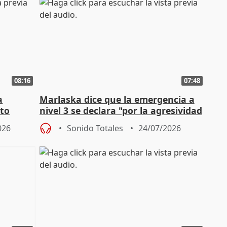
08:16
07:48
a
Marlaska dice que la emergencia a
cto
nivel 3 se declara "por la agresividad
de los incendios"
026
Sonido Totales
24/07/2026