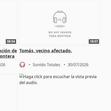
08:04
18:07
ación de
Tomás, vecino afectado.
rontera
026
Sonido Totales
30/07/2026