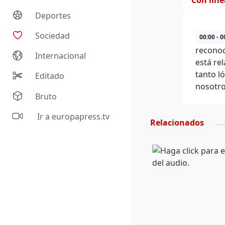
Con lín
Deportes
Sociedad
00:00 - 0
reconoc
Internacional
está re
tanto l
Editado
nosotro
Bruto
Ir a europapress.tv
Relacionados