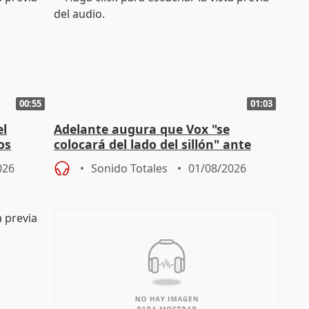
00:55
01:03
el
Adelante augura que Vox "se
os
colocará del lado del sillón" ante
es
iniciativas de la oposición
026
Sonido Totales
01/08/2026