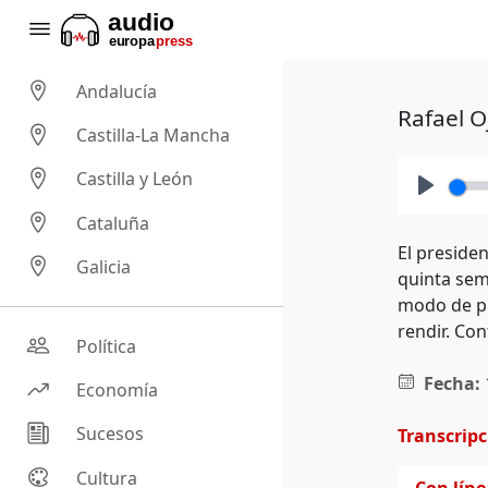
Andalucía
Rafael O
Castilla-La Mancha
Castilla y León
Play
Cataluña
El preside
Galicia
quinta sem
modo de pro
rendir. Con
Política
Fecha:
Economía
Sucesos
Transcrip
Cultura