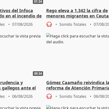
01:34
tivos del Infoca
Rego eleva a 1.342 la cifra de
o en el incendio de
menores migrantes en Ceuta 
entrada masiva
les
07/08/2026
Sonido Totales
07/08/2
09:34
prudencia y
Gómez Caamaño reivindica l
s gallegos ante el
reforma de Atención Primari
e agosto
reforzará la autogestión
les
06/08/2026
Sonido Totales
06/08/2