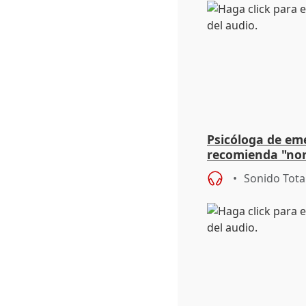
Psicóloga de em
recomienda "nor
síntomas tras su
Sonido Tota