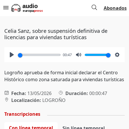
Abonados
Celia Sanz, sobre suspensión definitiva de
licencias para viviendas turísticas
00:47
Play
Mute
Setti
Logroño aprueba de forma inicial declarar el Centro
Histórico como zona saturada para viviendas turísticas
Fecha:
13/05/2026
Duración:
00:00:47
Localización:
LOGROÑO
Transcripciones
Con línea temporal
Sin línea temporal