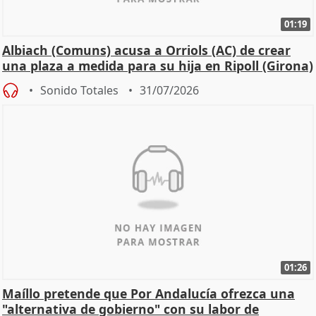
01:19
Albiach (Comuns) acusa a Orriols (AC) de crear
una plaza a medida para su hija en Ripoll (Girona)
Sonido Totales
31/07/2026
01:26
Maíllo pretende que Por Andalucía ofrezca una
"alternativa de gobierno" con su labor de