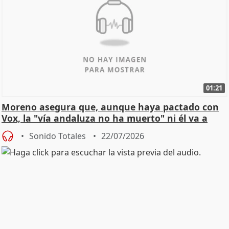
01:21
Moreno asegura que, aunque haya pactado con
Vox, la "vía andaluza no ha muerto" ni él va a
"cambiar"
Sonido Totales
22/07/2026