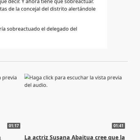
e decir. Y ahora tiene que sobreactuar.
tas de la concejal del distrito alertándole
ría sobreactuado el delegado del
01:17
01:41
a
La actriz Susana Abaitua cree que la