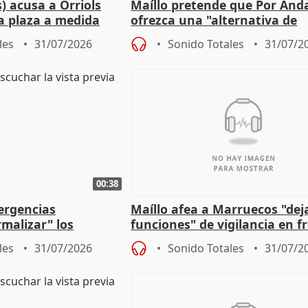
) acusa a Orriols
Maíllo pretende que Por And
a plaza a medida
ofrezca una "alternativa de
ipoll (Girona)
gobierno" con su labor de op
les
31/07/2026
Sonido Totales
31/07/2
00:38
ergencias
Maíllo afea a Marruecos "dej
malizar" los
funciones" de vigilancia en f
frir un incendio
con Ceuta
les
31/07/2026
Sonido Totales
31/07/2