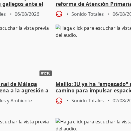
s gallegos ante el
reforma de Atención Primari
e agosto
reforzará la autogestión
les
06/08/2026
Sonido Totales
06/08/2
01:10
ional de Málaga
Maíllo: IU ya ha "empezado" 
ena a la agresión a
camino para impulsar espaci
de Urgencias
unitarios para las municipal
les y Ambiente
Sonido Totales
02/08/2