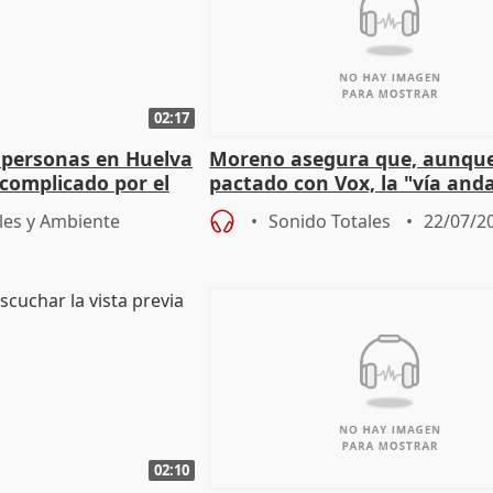
02:17
 personas en Huelva
Moreno asegura que, aunqu
complicado por el
pactado con Vox, la "vía and
ha muerto" ni él va a "cambi
les y Ambiente
Sonido Totales
22/07/2
02:10