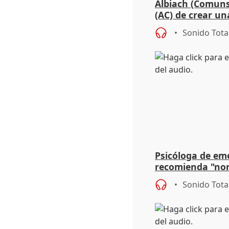
Albiach (Comuns
(AC) de crear un
para su hija en R
Sonido Tota
Psicóloga de em
recomienda "nor
síntomas tras su
Sonido Tota