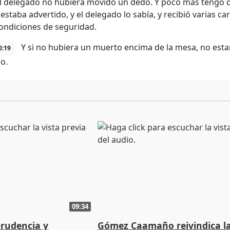
l delegado no hubiera movido un dedo. Y poco más tengo qu
staba advertido, y el delegado lo sabía, y recibió varias car
condiciones de seguridad.
Y si no hubiera un muerto encima de la mesa, no esta
0:19
o.
09:34
prudencia y
Gómez Caamaño reivindica l