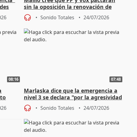
ades
sin la oposición la renovación de
órganos como el Defensor
026
Sonido Totales
24/07/2026
08:16
07:48
a
Marlaska dice que la emergencia a
cto
nivel 3 se declara "por la agresividad
de los incendios"
026
Sonido Totales
24/07/2026