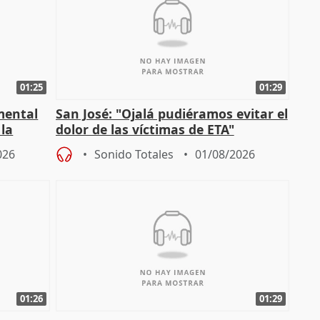
01:25
01:29
mental
San José: "Ojalá pudiéramos evitar el
 la
dolor de las víctimas de ETA"
026
Sonido Totales
01/08/2026
01:26
01:29