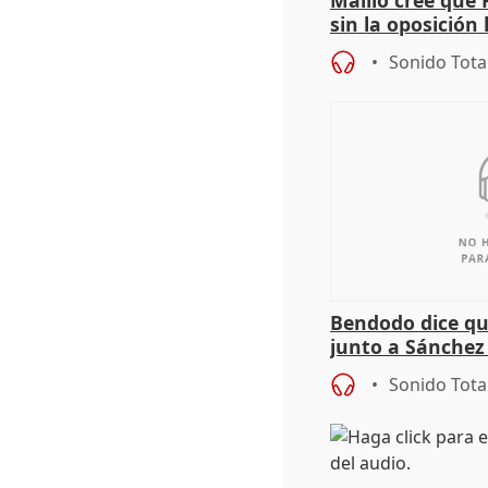
sin la oposición
órganos como el
Sonido Tota
Bendodo dice qu
junto a Sánchez 
salida
Sonido Tota