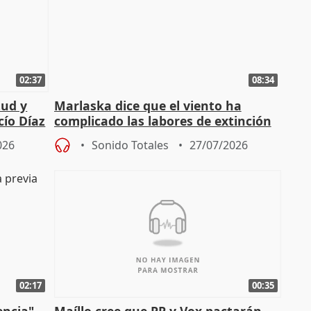
02:37
08:34
tud y
Marlaska dice que el viento ha
cío Díaz
complicado las labores de extinción
durante la madrugada
026
Sonido Totales
27/07/2026
02:17
00:35
encia"
Maíllo cree que PP y Vox pactarán