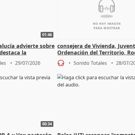
01:46
lucía advierte sobre
consejera de Vivienda, Juven
 destaca la
Ordenación del Territorio, Ro
la prevención
les
29/07/2026
Sonido Totales
28/07/2
00:34
PP-A y Vox pactarán
Bolea (UZ) reconoce "compet