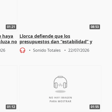
01:21
08:53
e haya
Llorca defiende que los
aluza no
presupuestos dan “estabilidad” y
ar"
dice que no ha hablado con Feijóo
026
Sonido Totales
22/07/2026
01:12
01:55