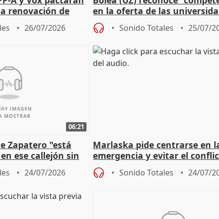
 la renovación de
en la oferta de las universid
 Defensor
privadas
les
26/07/2026
Sonido Totales
25/07/2
06:21
e Zapatero "está
Marlaska pide centrarse en l
en ese callejón sin
emergencia y evitar el confli
político
les
24/07/2026
Sonido Totales
24/07/2