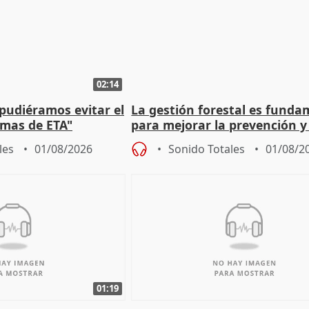
02:14
 pudiéramos evitar el
La gestión forestal es funda
timas de ETA"
para mejorar la prevención y
actuación frente a incendios
les
01/08/2026
Sonido Totales
01/08/2
01:19