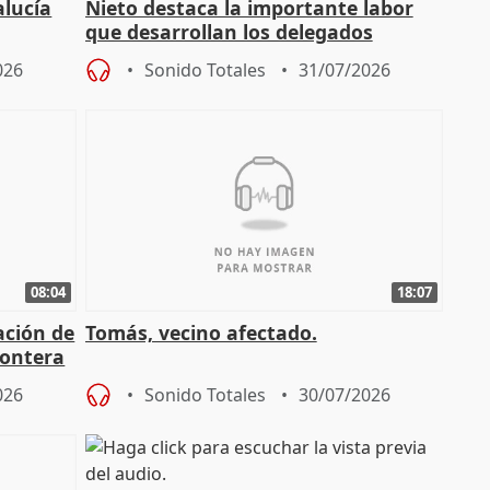
alucía
Nieto destaca la importante labor
que desarrollan los delegados
osición
territoriales de la Junta
026
Sonido Totales
31/07/2026
08:04
18:07
ación de
Tomás, vecino afectado.
rontera
026
Sonido Totales
30/07/2026