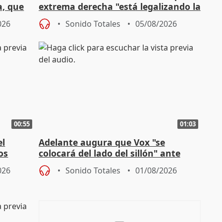
a, que
extrema derecha "está legalizando la
homofobia"
026
Sonido Totales
05/08/2026
00:55
01:03
el
Adelante augura que Vox "se
os
colocará del lado del sillón" ante
es
iniciativas de la oposición
026
Sonido Totales
01/08/2026