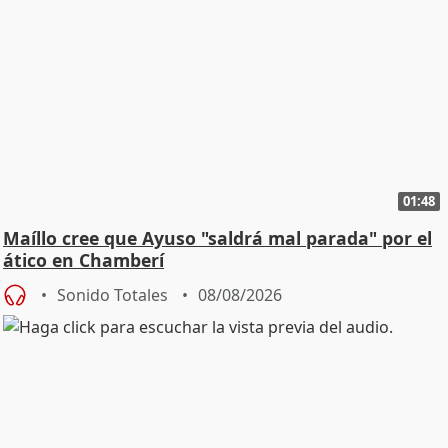
01:48
Maíllo cree que Ayuso "saldrá mal parada" por el
ático en Chamberí
Sonido Totales
08/08/2026