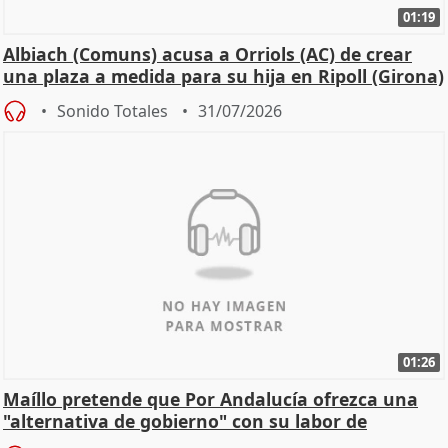
01:19
Albiach (Comuns) acusa a Orriols (AC) de crear
una plaza a medida para su hija en Ripoll (Girona)
Sonido Totales
31/07/2026
01:26
Maíllo pretende que Por Andalucía ofrezca una
"alternativa de gobierno" con su labor de
oposición