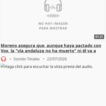
01:21
Moreno asegura que, aunque haya pactado con
Vox, la "vía andaluza no ha muerto" ni él va a
"cambiar"
Sonido Totales
22/07/2026