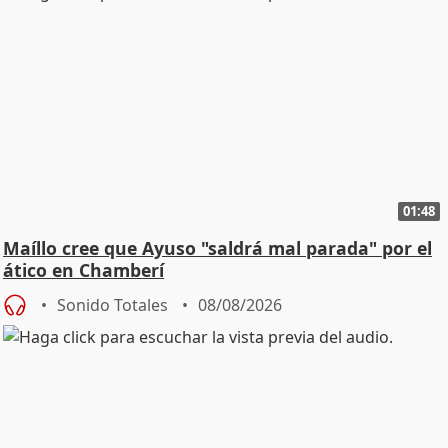
01:48
Maíllo cree que Ayuso "saldrá mal parada" por el
ático en Chamberí
Sonido Totales
08/08/2026