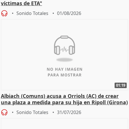
víctimas de ETA"
Sonido Totales
01/08/2026
01:19
Albiach (Comuns) acusa a Orriols (AC) de crear
una plaza a medida para su hija en Ripoll (Girona)
Sonido Totales
31/07/2026