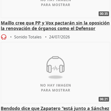
00:35
Maíllo cree que PP y Vox pactarán sin la oposición
la renovación de órganos como el Defensor
Sonido Totales
24/07/2026
06:21
Bendodo dice que Zapatero "está junto a Sánchez