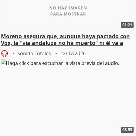
01:21
Moreno asegura que, aunque haya pactado con
Vox, la "vía andaluza no ha muerto" ni él va a
"cambiar"
Sonido Totales
22/07/2026
08:53