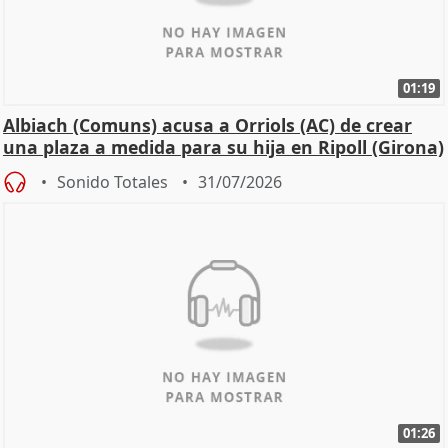
01:19
Albiach (Comuns) acusa a Orriols (AC) de crear
una plaza a medida para su hija en Ripoll (Girona)
Sonido Totales
31/07/2026
01:26