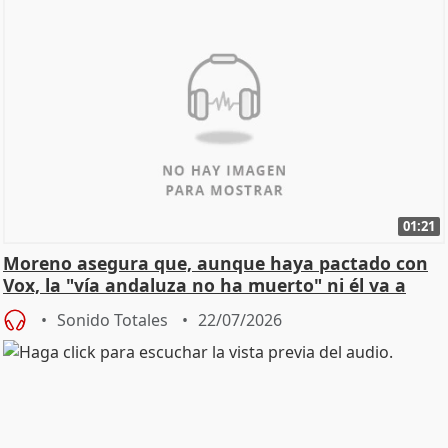
01:21
Moreno asegura que, aunque haya pactado con
Vox, la "vía andaluza no ha muerto" ni él va a
"cambiar"
Sonido Totales
22/07/2026