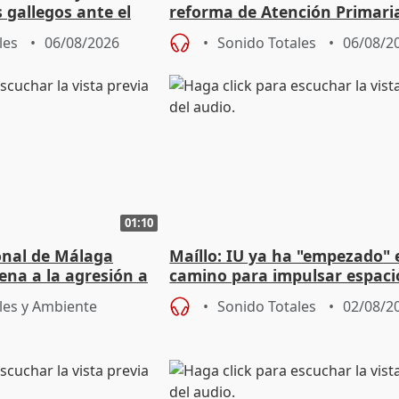
s gallegos ante el
reforma de Atención Primari
e agosto
reforzará la autogestión
les
06/08/2026
Sonido Totales
06/08/2
01:10
ional de Málaga
Maíllo: IU ya ha "empezado" 
ena a la agresión a
camino para impulsar espaci
de Urgencias
unitarios para las municipal
les y Ambiente
Sonido Totales
02/08/2