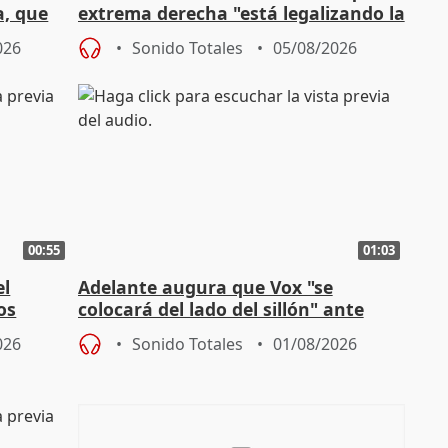
a, que
extrema derecha "está legalizando la
homofobia"
026
Sonido Totales
05/08/2026
00:55
01:03
el
Adelante augura que Vox "se
os
colocará del lado del sillón" ante
es
iniciativas de la oposición
026
Sonido Totales
01/08/2026