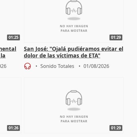
01:25
01:29
mental
San José: "Ojalá pudiéramos evitar el
 la
dolor de las víctimas de ETA"
026
Sonido Totales
01/08/2026
01:26
01:29