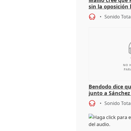
sin la oposición
órganos como el
Sonido Tota
Bendodo dice qu
junto a Sánchez 
salida
Sonido Tota