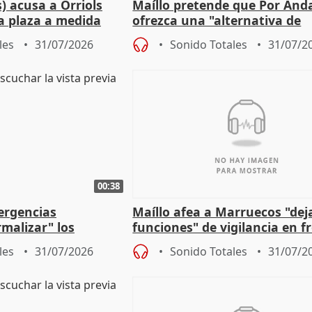
) acusa a Orriols
Maíllo pretende que Por And
a plaza a medida
ofrezca una "alternativa de
ipoll (Girona)
gobierno" con su labor de op
les
31/07/2026
Sonido Totales
31/07/2
00:38
ergencias
Maíllo afea a Marruecos "dej
malizar" los
funciones" de vigilancia en f
frir un incendio
con Ceuta
les
31/07/2026
Sonido Totales
31/07/2