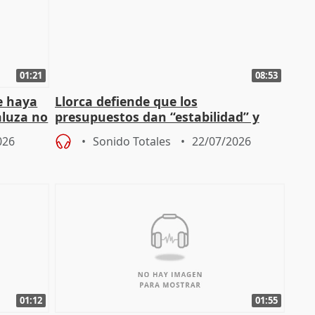
01:21
08:53
e haya
Llorca defiende que los
aluza no
presupuestos dan “estabilidad” y
ar"
dice que no ha hablado con Feijóo
026
Sonido Totales
22/07/2026
01:12
01:55