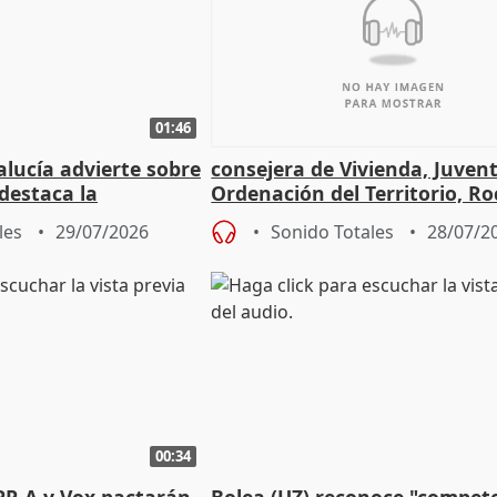
01:46
lucía advierte sobre
consejera de Vivienda, Juven
 destaca la
Ordenación del Territorio, Ro
la prevención
les
29/07/2026
Sonido Totales
28/07/2
00:34
PP-A y Vox pactarán
Bolea (UZ) reconoce "compet