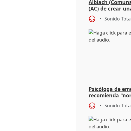
Albiach (Comuns
(AC) de crear un
para su hija en R
Sonido Tota
Psicóloga de em
recomienda "nor
síntomas tras su
Sonido Tota