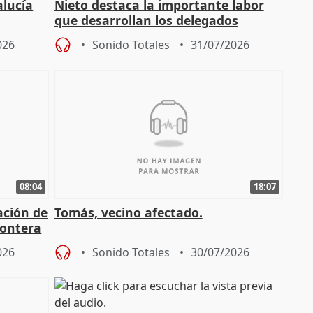
alucía
Nieto destaca la importante labor
que desarrollan los delegados
osición
territoriales de la Junta
026
Sonido Totales
31/07/2026
08:04
18:07
ación de
Tomás, vecino afectado.
rontera
026
Sonido Totales
30/07/2026