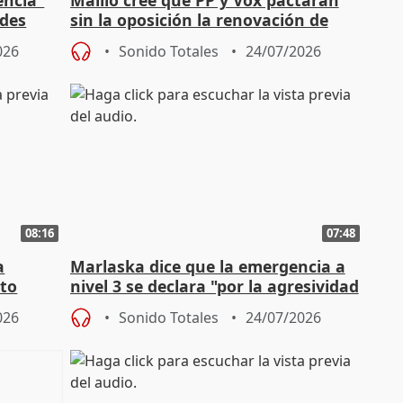
ades
sin la oposición la renovación de
órganos como el Defensor
026
Sonido Totales
24/07/2026
08:16
07:48
a
Marlaska dice que la emergencia a
cto
nivel 3 se declara "por la agresividad
de los incendios"
026
Sonido Totales
24/07/2026