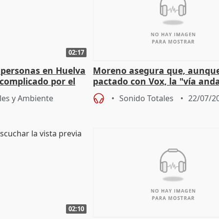
02:17
 personas en Huelva
Moreno asegura que, aunqu
complicado por el
pactado con Vox, la "vía and
ha muerto" ni él va a "cambi
les y Ambiente
Sonido Totales
22/07/2
02:10