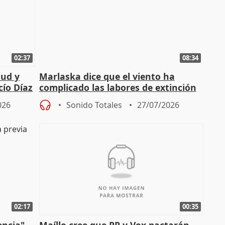
02:37
08:34
tud y
Marlaska dice que el viento ha
cío Díaz
complicado las labores de extinción
durante la madrugada
026
Sonido Totales
27/07/2026
02:17
00:35
encia"
Maíllo cree que PP y Vox pactarán