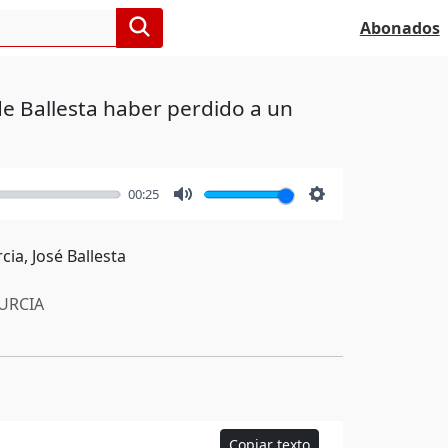
Abonados
de Ballesta haber perdido a un
00:25
Mute
Settings
ia, José Ballesta
RCIA
Copiar texto