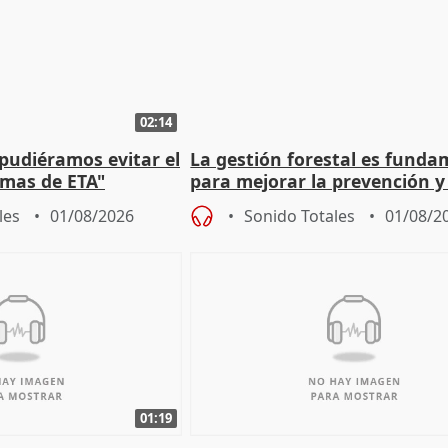
02:14
 pudiéramos evitar el
La gestión forestal es funda
timas de ETA"
para mejorar la prevención y
actuación frente a incendios
les
01/08/2026
Sonido Totales
01/08/2
01:19