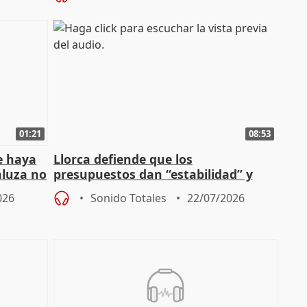
01:21
08:53
e haya
Llorca defiende que los
aluza no
presupuestos dan “estabilidad” y
ar"
dice que no ha hablado con Feijóo
026
Sonido Totales
22/07/2026