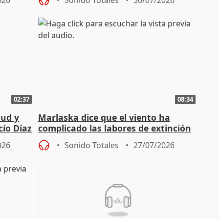
026
Sonido Totales
30/07/2026
02:37
08:34
tud y
Marlaska dice que el viento ha
cío Díaz
complicado las labores de extinción
durante la madrugada
026
Sonido Totales
27/07/2026