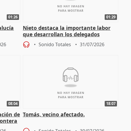
01:26
01:29
alucía
Nieto destaca la importante labor
que desarrollan los delegados
osición
territoriales de la Junta
026
Sonido Totales
31/07/2026
08:04
18:07
ación de
Tomás, vecino afectado.
rontera