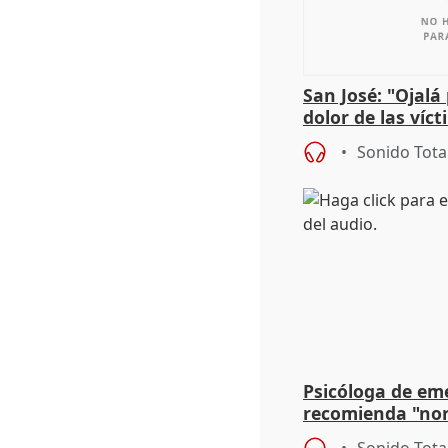
San José: "Ojalá
dolor de las víc
Sonido Tota
Psicóloga de em
recomienda "nor
síntomas tras su