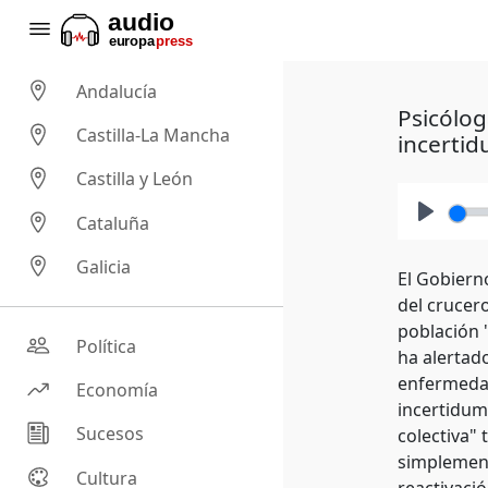
Andalucía
Psicólog
Castilla-La Mancha
incerti
Castilla y León
Cataluña
Play
Galicia
El Gobierno
del crucer
población 
Política
ha alertad
enfermedad,
Economía
incertidum
Sucesos
colectiva"
simplement
Cultura