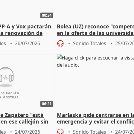
00:34
PP-A y Vox pactarán
Bolea (UZ) reconoce "compet
 la renovación de
en la oferta de las universid
 Defensor
privadas
les
26/07/2026
Sonido Totales
25/07/2
06:21
e Zapatero "está
Marlaska pide centrarse en l
en ese callejón sin
emergencia y evitar el confli
político
les
24/07/2026
Sonido Totales
24/07/2