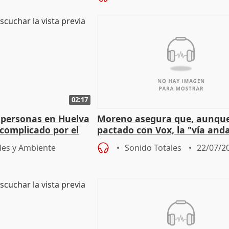
02:17
 personas en Huelva
Moreno asegura que, aunqu
complicado por el
pactado con Vox, la "vía and
ha muerto" ni él va a "cambi
les y Ambiente
Sonido Totales
22/07/2