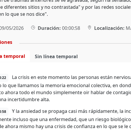
ón de traumas anteriores se ve agravada, según ha señalad
e diferentes sitios y no contrastada" y por las redes social
n lo que se nos dice".
09/05/2026
Duración:
00:00:58
Localización:
Ma
ciones
ea temporal
Sin línea temporal
La crisis en este momento las personas están nervios
0:22
o lo que llamamos la memoria emocional colectiva, en dond
to ahora todo el mundo simplemente oir hablar de contagios
una incertidumbre alta.
Y la ansiedad se propaga casi más rápidamente, la in
0:58
ente incluso que una enfermedad, que un riesgo biológico
e ahora mismo hay una crisis de confianza en lo que se le