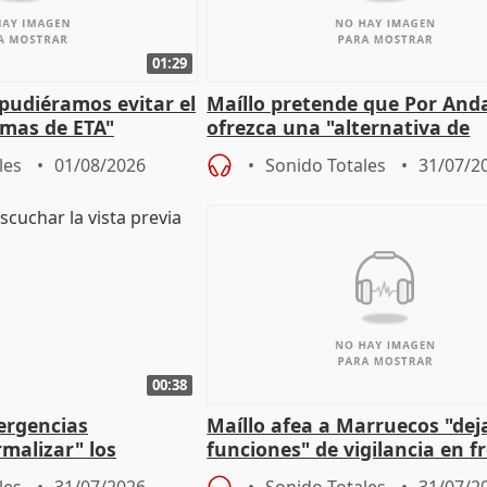
01:29
 pudiéramos evitar el
Maíllo pretende que Por And
timas de ETA"
ofrezca una "alternativa de
gobierno" con su labor de op
les
01/08/2026
Sonido Totales
31/07/2
00:38
ergencias
Maíllo afea a Marruecos "dej
malizar" los
funciones" de vigilancia en f
frir un incendio
con Ceuta