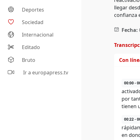
reactivaci
llegar desd
Deportes
confianza e
Sociedad
Fecha:
Internacional
Transcrip
Editado
Bruto
Con lín
Ir a europapress.tv
00:00 - 0
activad
por tan
tienen 
00:22 - 0
rápidam
en dond