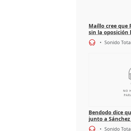
Maíllo cree que 
sin la oposición
órganos como el
Sonido Tota
Bendodo dice qu
junto a Sánchez 
salida
Sonido Tota