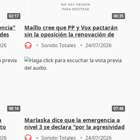
02:17
00:35
encia"
Maíllo cree que PP y Vox pactarán
ades
sin la oposición la renovación de
órganos como el Defensor
026
Sonido Totales
24/07/2026
08:16
07:48
a
Marlaska dice que la emergencia a
cto
nivel 3 se declara "por la agresividad
de los incendios"
026
Sonido Totales
24/07/2026