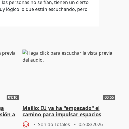
as personas no se fían, tienen un cierto
muy lógico lo que están escuchando, pero
01:10
00:55
ga
Maíllo: IU ya ha "empezado" el
sión a
camino para impulsar espacios
unitarios para las municipales
Sonido Totales
02/08/2026