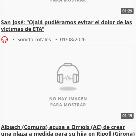
01:29
San José: "Ojalá pudiéramos evitar el dolor de las
víctimas de ETA"
Sonido Totales
01/08/2026
01:19
Albiach (Comuns) acusa a Orriols (AC) de crear
una plaza a medida para su hija en Ripoll (Girona)