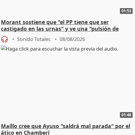
01:53
Morant sostiene que "el PP tiene que ser
castigado en las urnas" y ve una "pulsión de
cambio"
Sonido Totales
08/08/2026
01:48
Maíllo cree que Ayuso "saldrá mal parada" por el
ático en Chamberí