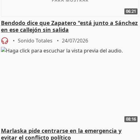
06:21
Bendodo dice que Zapatero "está junto a Sánchez
en ese callejón sin salida
Sonido Totales
24/07/2026
08:16
Marlaska pide centrarse en la emergencia y
evitar el conflicto político