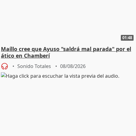
01:48
Maíllo cree que Ayuso "saldrá mal parada" por el
ático en Chamberí
Sonido Totales
08/08/2026