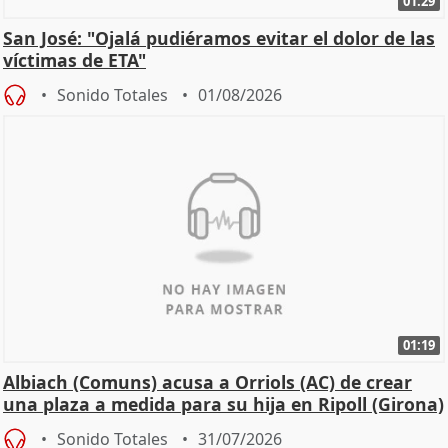
01:29
San José: "Ojalá pudiéramos evitar el dolor de las
víctimas de ETA"
Sonido Totales
01/08/2026
01:19
Albiach (Comuns) acusa a Orriols (AC) de crear
una plaza a medida para su hija en Ripoll (Girona)
Sonido Totales
31/07/2026