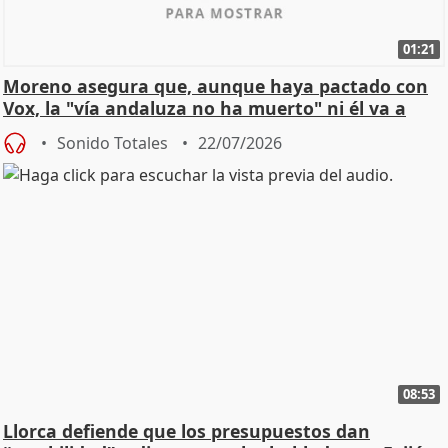
01:21
Moreno asegura que, aunque haya pactado con
Vox, la "vía andaluza no ha muerto" ni él va a
"cambiar"
Sonido Totales
22/07/2026
08:53
Llorca defiende que los presupuestos dan