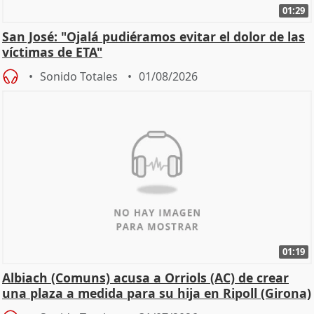
01:29
San José: "Ojalá pudiéramos evitar el dolor de las
víctimas de ETA"
Sonido Totales
01/08/2026
01:19
Albiach (Comuns) acusa a Orriols (AC) de crear
una plaza a medida para su hija en Ripoll (Girona)