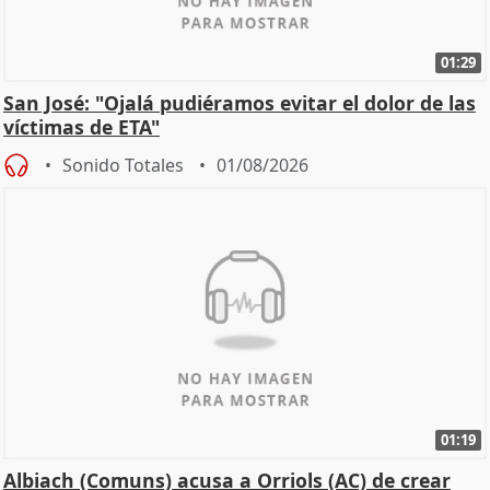
01:29
San José: "Ojalá pudiéramos evitar el dolor de las
víctimas de ETA"
Sonido Totales
01/08/2026
01:19
Albiach (Comuns) acusa a Orriols (AC) de crear