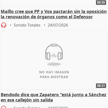
00:35
Maíllo cree que PP y Vox pactarán sin la oposición
la renovación de órganos como el Defensor
Sonido Totales
24/07/2026
06:21
Bendodo dice que Zapatero "está junto a Sánchez
en ese callejón sin salida