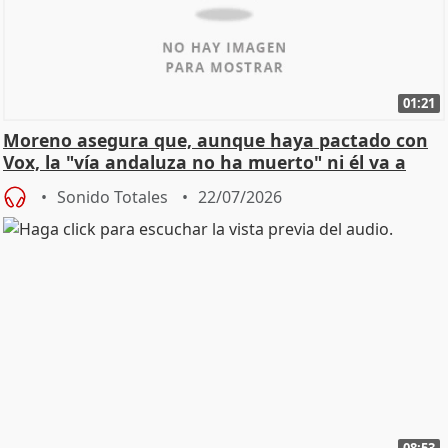
01:21
Moreno asegura que, aunque haya pactado con
Vox, la "vía andaluza no ha muerto" ni él va a
"cambiar"
Sonido Totales
22/07/2026
08:53