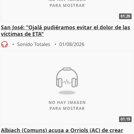
01:29
San José: "Ojalá pudiéramos evitar el dolor de las
víctimas de ETA"
Sonido Totales
01/08/2026
01:19
Albiach (Comuns) acusa a Orriols (AC) de crear