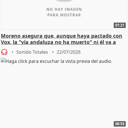
01:21
Moreno asegura que, aunque haya pactado con
Vox, la "vía andaluza no ha muerto" ni él va a
"cambiar"
Sonido Totales
22/07/2026
08:53