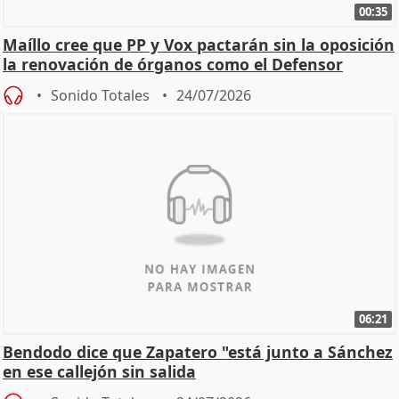
00:35
Maíllo cree que PP y Vox pactarán sin la oposición
la renovación de órganos como el Defensor
Sonido Totales
24/07/2026
06:21
Bendodo dice que Zapatero "está junto a Sánchez
en ese callejón sin salida