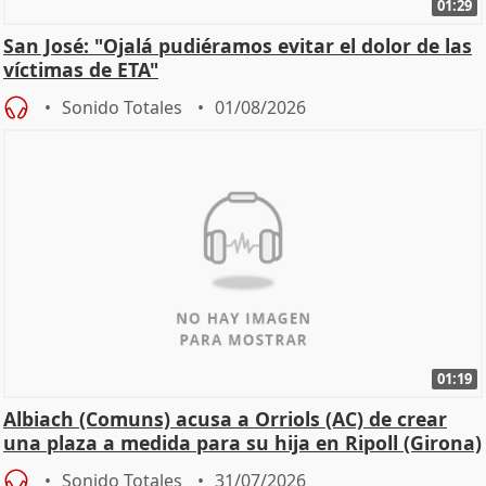
01:29
San José: "Ojalá pudiéramos evitar el dolor de las
víctimas de ETA"
Sonido Totales
01/08/2026
01:19
Albiach (Comuns) acusa a Orriols (AC) de crear
una plaza a medida para su hija en Ripoll (Girona)
Sonido Totales
31/07/2026