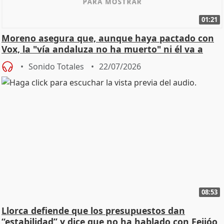
01:21
Moreno asegura que, aunque haya pactado con
Vox, la "vía andaluza no ha muerto" ni él va a
"cambiar"
Sonido Totales
22/07/2026
08:53
Llorca defiende que los presupuestos dan
“estabilidad” y dice que no ha hablado con Feijóo