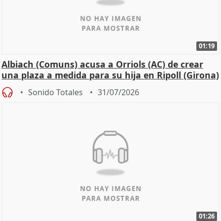
01:19
Albiach (Comuns) acusa a Orriols (AC) de crear
una plaza a medida para su hija en Ripoll (Girona)
Sonido Totales
31/07/2026
01:26