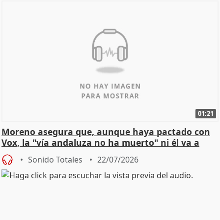
01:21
Moreno asegura que, aunque haya pactado con
Vox, la "vía andaluza no ha muerto" ni él va a
"cambiar"
Sonido Totales
22/07/2026