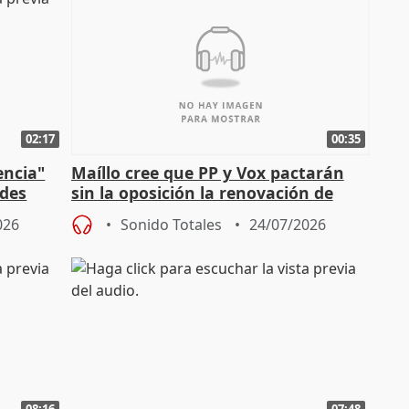
02:17
00:35
encia"
Maíllo cree que PP y Vox pactarán
ades
sin la oposición la renovación de
órganos como el Defensor
026
Sonido Totales
24/07/2026
08:16
07:48