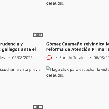
09:34
prudencia y
Gómez Caamaño reivindica l
s gallegos ante el
reforma de Atención Primari
e agosto
reforzará la autogestión
les
06/08/2026
Sonido Totales
06/08/2
01:10