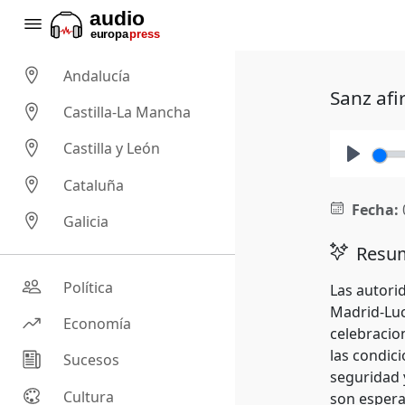
Andalucía
Sanz afi
Castilla-La Mancha
Castilla y León
Play
Cataluña
Fecha:
Galicia
Resum
Política
Las autori
Madrid-Luc
Economía
celebracio
las condici
Sucesos
seguridad y
Cultura
son espera