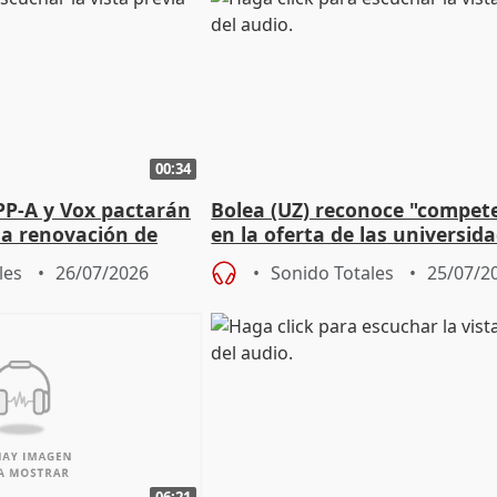
00:34
PP-A y Vox pactarán
Bolea (UZ) reconoce "compet
 la renovación de
en la oferta de las universid
 Defensor
privadas
les
26/07/2026
Sonido Totales
25/07/2
06:21