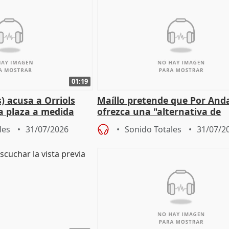
01:19
) acusa a Orriols
Maíllo pretende que Por And
a plaza a medida
ofrezca una "alternativa de
ipoll (Girona)
gobierno" con su labor de op
les
31/07/2026
Sonido Totales
31/07/2