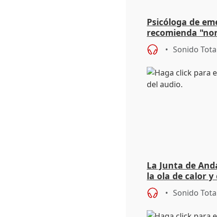
Psicóloga de em
recomienda "nor
síntomas tras su
Sonido Tota
La Junta de Anda
la ola de calor y
importancia de 
Sonido Tota