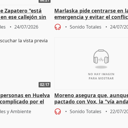
e Zapatero "está
Marlaska pide centrarse en l
en ese callejón sin
emergencia y evitar el confli
político
les
24/07/2026
Sonido Totales
24/07/2
02:17
 personas en Huelva
Moreno asegura que, aunqu
complicado por el
pactado con Vox, la "vía and
ha muerto" ni él va a "cambi
les y Ambiente
Sonido Totales
22/07/2