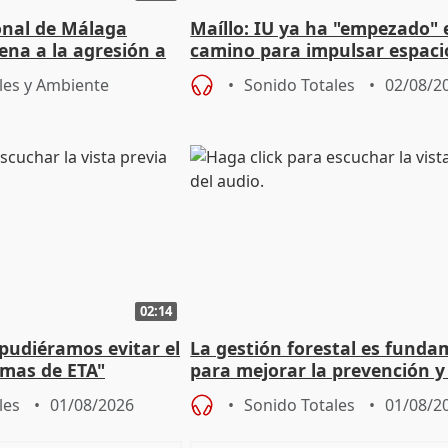
ional de Málaga
Maíllo: IU ya ha "empezado" 
ena a la agresión a
camino para impulsar espaci
de Urgencias
unitarios para las municipal
les y Ambiente
Sonido Totales
02/08/2
02:14
 pudiéramos evitar el
La gestión forestal es funda
timas de ETA"
para mejorar la prevención y
actuación frente a incendios
les
01/08/2026
Sonido Totales
01/08/2