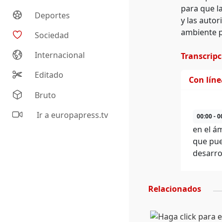
para que l
Deportes
y las autor
ambiente p
Sociedad
Internacional
Transcrip
Editado
Con lín
Bruto
Ir a europapress.tv
00:00 - 0
en el á
que pue
desarro
Relacionados