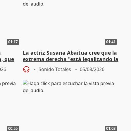
01:17
01:41
a
La actriz Susana Abaitua cree que la
a, que
extrema derecha "está legalizando la
homofobia"
026
Sonido Totales
05/08/2026
00:55
01:03