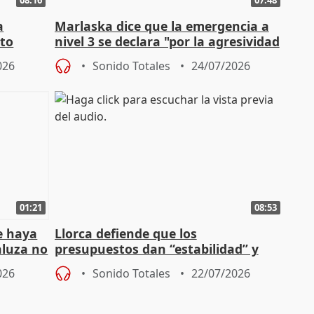
a
Marlaska dice que la emergencia a
cto
nivel 3 se declara "por la agresividad
de los incendios"
026
Sonido Totales
24/07/2026
01:21
08:53
e haya
Llorca defiende que los
aluza no
presupuestos dan “estabilidad” y
ar"
dice que no ha hablado con Feijóo
026
Sonido Totales
22/07/2026