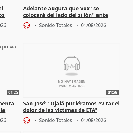
el
Adelante augura que Vox "se
os
colocará del lado del sillón" ante
es
iniciativas de la oposición
026
Sonido Totales
01/08/2026
01:25
01:29
mental
San José: "Ojalá pudiéramos evitar el
 la
dolor de las víctimas de ETA"
026
Sonido Totales
01/08/2026