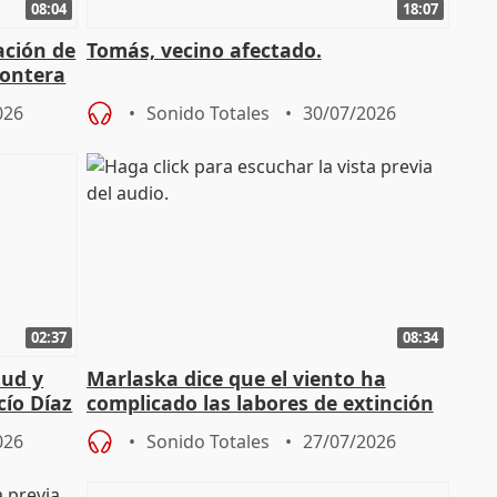
08:04
18:07
ación de
Tomás, vecino afectado.
rontera
026
Sonido Totales
30/07/2026
02:37
08:34
tud y
Marlaska dice que el viento ha
cío Díaz
complicado las labores de extinción
durante la madrugada
026
Sonido Totales
27/07/2026