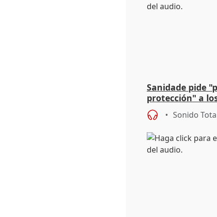
Sanidade pide "
protección" a lo
eclipse del 12 d
Sonido Tota