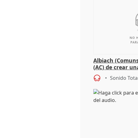
Albiach (Comuns
(AC) de crear un
para su hija en R
Sonido Tota