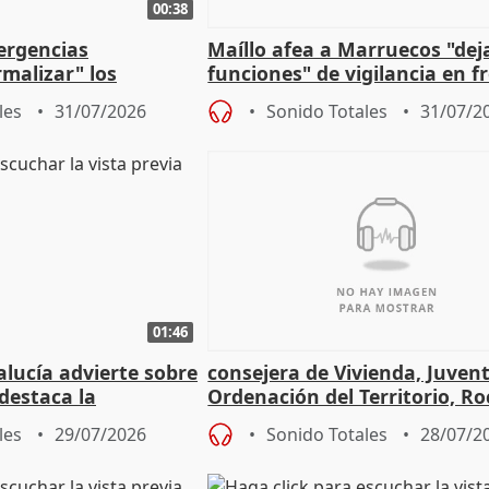
00:38
ergencias
Maíllo afea a Marruecos "dej
malizar" los
funciones" de vigilancia en f
frir un incendio
con Ceuta
les
31/07/2026
Sonido Totales
31/07/2
01:46
lucía advierte sobre
consejera de Vivienda, Juven
 destaca la
Ordenación del Territorio, Ro
la prevención
les
29/07/2026
Sonido Totales
28/07/2