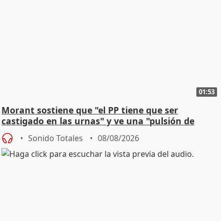
01:53
Morant sostiene que "el PP tiene que ser
castigado en las urnas" y ve una "pulsión de
cambio"
Sonido Totales
08/08/2026