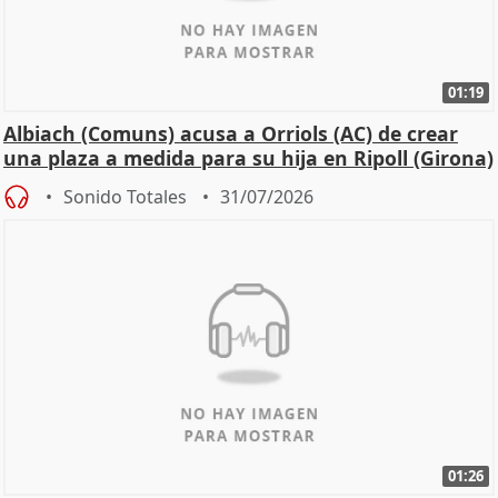
01:19
Albiach (Comuns) acusa a Orriols (AC) de crear
una plaza a medida para su hija en Ripoll (Girona)
Sonido Totales
31/07/2026
01:26