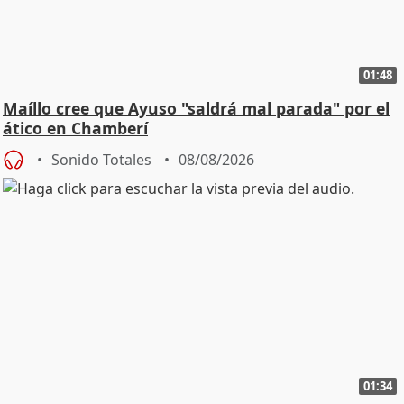
01:48
Maíllo cree que Ayuso "saldrá mal parada" por el
ático en Chamberí
Sonido Totales
08/08/2026
01:34