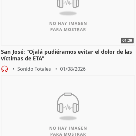
01:29
San José: "Ojalá pudiéramos evitar el dolor de las
víctimas de ETA"
Sonido Totales
01/08/2026