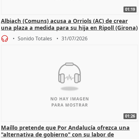
01:19
Albiach (Comuns) acusa a Orriols (AC) de crear
una plaza a medida para su hija en Ripoll (Girona)
Sonido Totales
31/07/2026
01:26
Maíllo pretende que Por Andalucía ofrezca una
"alternativa de gobierno" con su labor de