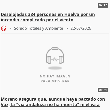
02:17
Desalojadas 384 personas en Huelva por un
incendio complicado por el viento
Sonido Totales y Ambiente
22/07/2026
01:21
Moreno asegura que, aunque haya pactado con
Vox, la "vía andaluza no ha muerto" ni él va a
"cambiar"