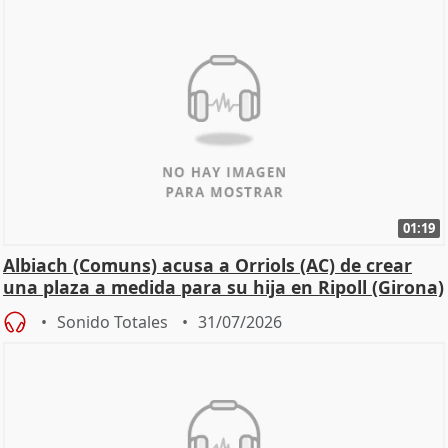
01:19
Albiach (Comuns) acusa a Orriols (AC) de crear
una plaza a medida para su hija en Ripoll (Girona)
Sonido Totales
31/07/2026