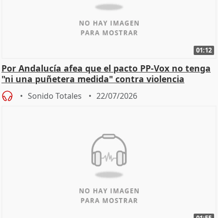
01:12
Por Andalucía afea que el pacto PP-Vox no tenga
"ni una puñetera medida" contra violencia
machista
Sonido Totales
22/07/2026
01:55