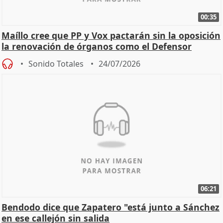
00:35
Maíllo cree que PP y Vox pactarán sin la oposición
la renovación de órganos como el Defensor
Sonido Totales
24/07/2026
06:21
Bendodo dice que Zapatero "está junto a Sánchez
en ese callejón sin salida