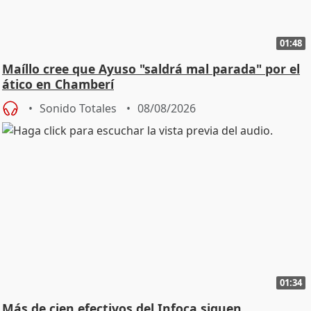
01:48
Maíllo cree que Ayuso "saldrá mal parada" por el
ático en Chamberí
Sonido Totales
08/08/2026
01:34
Más de cien efectivos del Infoca siguen