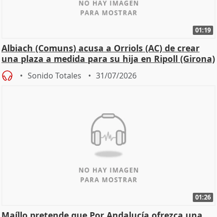
01:19
Albiach (Comuns) acusa a Orriols (AC) de crear
una plaza a medida para su hija en Ripoll (Girona)
Sonido Totales
31/07/2026
01:26
Maíllo pretende que Por Andalucía ofrezca una