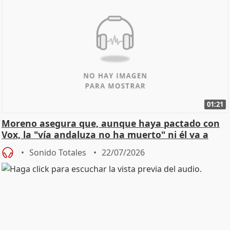
01:21
Moreno asegura que, aunque haya pactado con
Vox, la "vía andaluza no ha muerto" ni él va a
"cambiar"
Sonido Totales
22/07/2026