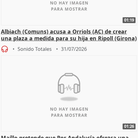
01:19
Albiach (Comuns) acusa a Orriols (AC) de crear
una plaza a medida para su hija en Ripoll (Girona)
Sonido Totales
31/07/2026
01:26
Maíllo pretende que Por Andalucía ofrezca una