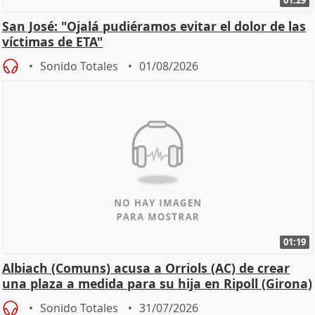
San José: "Ojalá pudiéramos evitar el dolor de las
víctimas de ETA"
Sonido Totales
01/08/2026
01:19
Albiach (Comuns) acusa a Orriols (AC) de crear
una plaza a medida para su hija en Ripoll (Girona)
Sonido Totales
31/07/2026