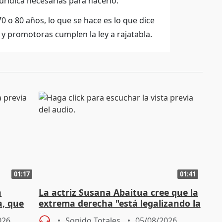
rídica necesarias para hacerlo.
 o 80 años, lo que se hace es lo que dice
s y promotoras cumplen la ley a rajatabla.
01:17
01:41
a
La actriz Susana Abaitua cree que la
a, que
extrema derecha "está legalizando la
homofobia"
026
Sonido Totales
05/08/2026