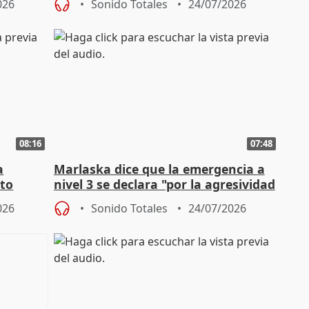
026
Sonido Totales
24/07/2026
08:16
07:48
a
Marlaska dice que la emergencia a
cto
nivel 3 se declara "por la agresividad
de los incendios"
026
Sonido Totales
24/07/2026