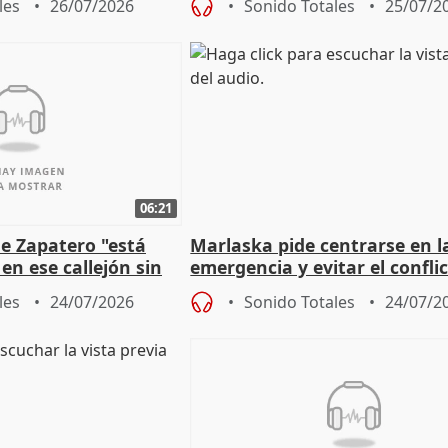
les
26/07/2026
Sonido Totales
25/07/2
06:21
e Zapatero "está
Marlaska pide centrarse en l
en ese callejón sin
emergencia y evitar el confli
político
les
24/07/2026
Sonido Totales
24/07/2