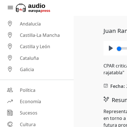
Andalucía
Juan Ra
Castilla-La Mancha
Castilla y León
Play
Cataluña
CPAR criti
Galicia
rajatabla"
Fecha:
Política
Resum
Economía
Representa
Sucesos
en torno a
Cultura
futura pro