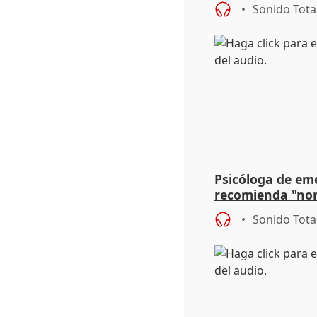
para su hija en R
Sonido Tota
Psicóloga de em
recomienda "nor
síntomas tras su
Sonido Tota