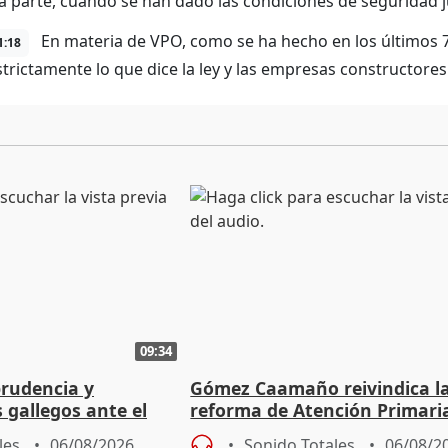
 parte, cuando se han dado las condiciones de seguridad ju
En materia de VPO, como se ha hecho en los últimos 70
1:18
 Estrictamente lo que dice la ley y las empresas constructore
09:34
prudencia y
Gómez Caamaño reivindica l
s gallegos ante el
reforma de Atención Primari
e agosto
reforzará la autogestión
les
06/08/2026
Sonido Totales
06/08/2