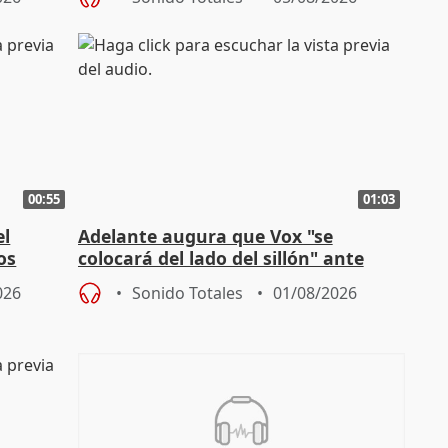
00:55
01:03
el
Adelante augura que Vox "se
os
colocará del lado del sillón" ante
es
iniciativas de la oposición
026
Sonido Totales
01/08/2026