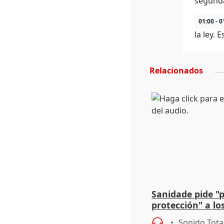
segunda
01:00 - 0
la ley.
Relacionados
Sanidade pide "
protección" a lo
eclipse del 12 d
Sonido Tota