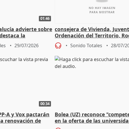
01:46
lucía advierte sobre
consejera de Vivienda, Juven
 destaca la
Ordenación del Territorio, Ro
la prevención
les
29/07/2026
Sonido Totales
28/07/2
00:34
PP-A y Vox pactarán
Bolea (UZ) reconoce "compet
 la renovación de
en la oferta de las universid
 Defensor
privadas