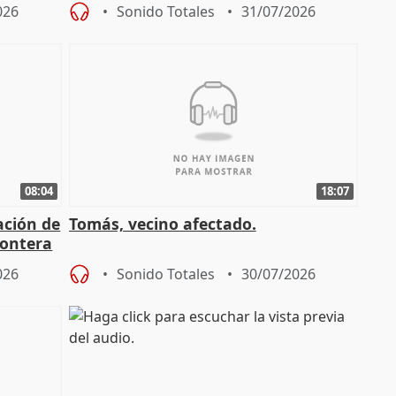
osición
territoriales de la Junta
026
Sonido Totales
31/07/2026
08:04
18:07
ación de
Tomás, vecino afectado.
rontera
026
Sonido Totales
30/07/2026