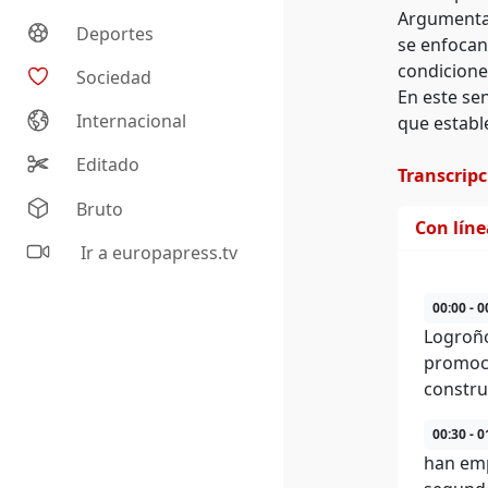
Argumentan
Deportes
se enfocan
condicione
Sociedad
En este sen
Internacional
que establ
Editado
Transcrip
Bruto
Con lín
Ir a europapress.tv
00:00 - 0
Logroño
promoci
constru
00:30 - 0
han emp