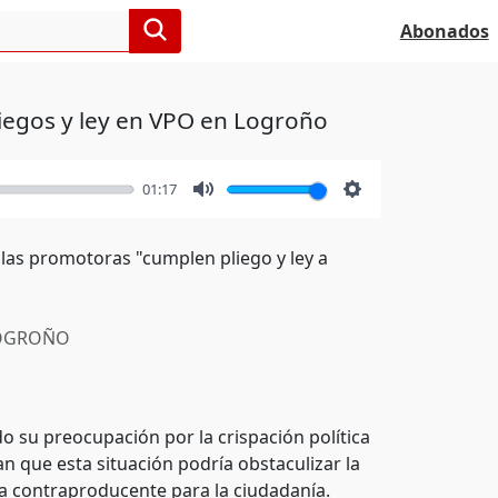
Abonados
iegos y ley en VPO en Logroño
01:17
Mute
Settings
las promotoras "cumplen pliego y ley a
OGROÑO
o su preocupación por la crispación política
n que esta situación podría obstaculizar la
ía contraproducente para la ciudadanía.