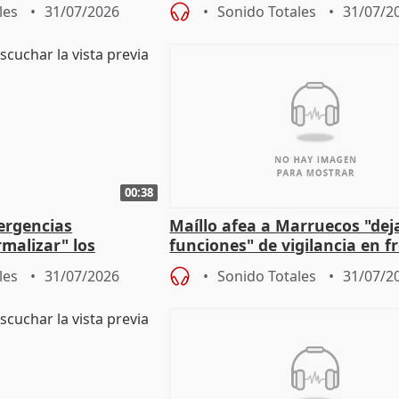
ipoll (Girona)
gobierno" con su labor de op
les
31/07/2026
Sonido Totales
31/07/2
00:38
ergencias
Maíllo afea a Marruecos "dej
malizar" los
funciones" de vigilancia en f
frir un incendio
con Ceuta
les
31/07/2026
Sonido Totales
31/07/2