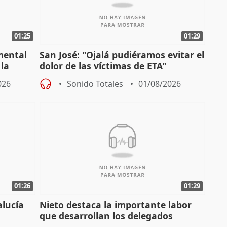
01:25
01:29
mental
San José: "Ojalá pudiéramos evitar el
 la
dolor de las víctimas de ETA"
026
Sonido Totales
01/08/2026
01:26
01:29
alucía
Nieto destaca la importante labor
que desarrollan los delegados