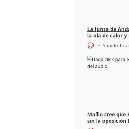
La Junta de Anda
la ola de calor y
importancia de 
Sonido Tota
Maíllo cree que 
sin la oposición
órganos como el