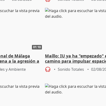
01:10
ional de Málaga
Maíllo: IU ya ha "empezado" 
ena a la agresión a
camino para impulsar espaci
de Urgencias
unitarios para las municipal
les y Ambiente
Sonido Totales
02/08/2