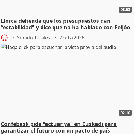
08:53
Llorca defiende que los presupuestos dan
“estabilidad” y dice que no ha hablado con Feijóo
Sonido Totales
22/07/2026
02:10
Confebask pide "actuar ya" en Euskadi para
garantizar el futuro con un pacto de país