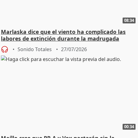
08:34
Marlaska dice que el viento ha complicado las
labores de extinción durante la madrugada
Sonido Totales
27/07/2026
00:34
Maíllo cree que PP-A y Vox pactarán sin la