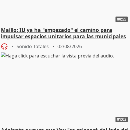
00:55
Maíllo: IU ya ha "empezado" el camino para
impulsar espacios unitarios para las municipales
Sonido Totales
02/08/2026
01:03
Adelante augura que Vox "se colocará del lado del