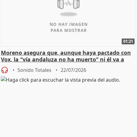
01:21
Moreno asegura que, aunque haya pactado con
Vox, la "vía andaluza no ha muerto" ni él va a
"cambiar"
Sonido Totales
22/07/2026