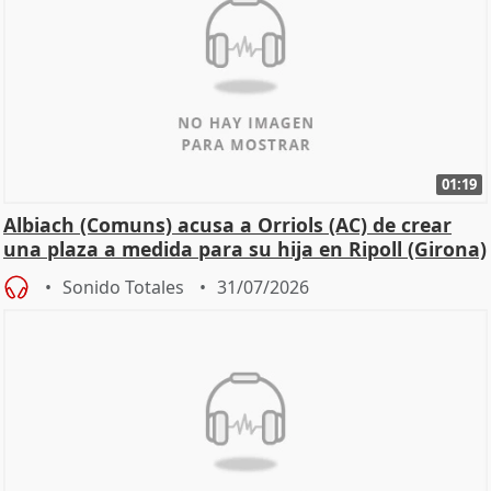
01:19
Albiach (Comuns) acusa a Orriols (AC) de crear
una plaza a medida para su hija en Ripoll (Girona)
Sonido Totales
31/07/2026