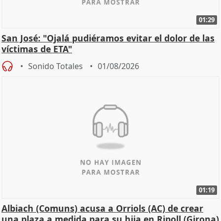
01:29
San José: "Ojalá pudiéramos evitar el dolor de las
víctimas de ETA"
Sonido Totales
01/08/2026
01:19
Albiach (Comuns) acusa a Orriols (AC) de crear
una plaza a medida para su hija en Ripoll (Girona)