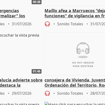
00:38
ergencias
Maíllo afea a Marruecos "dej
malizar" los
funciones" de vigilancia en f
frir un incendio
con Ceuta
les
31/07/2026
Sonido Totales
31/07/2
01:46
lucía advierte sobre
consejera de Vivienda, Juven
 destaca la
Ordenación del Territorio, Ro
la prevención
les
29/07/2026
Sonido Totales
28/07/2