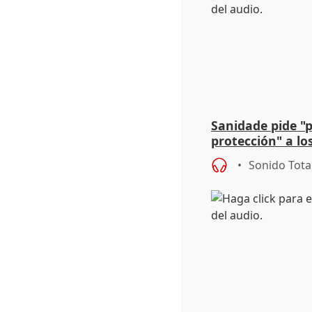
Sanidade pide "
protección" a lo
eclipse del 12 d
Sonido Tota