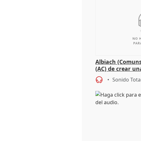
Albiach (Comuns
(AC) de crear un
para su hija en R
Sonido Tota