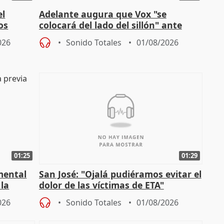
el
Adelante augura que Vox "se
os
colocará del lado del sillón" ante
es
iniciativas de la oposición
026
Sonido Totales
01/08/2026
01:25
01:29
mental
San José: "Ojalá pudiéramos evitar el
 la
dolor de las víctimas de ETA"
026
Sonido Totales
01/08/2026