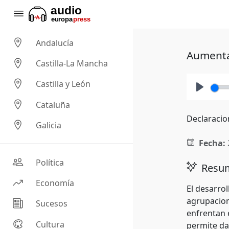
Andalucía
Aumenta 
Castilla-La Mancha
Castilla y León
Play
Cataluña
Declaracio
Galicia
Fecha:
Política
Resum
Economía
El desarro
agrupacion
Sucesos
enfrentan e
Cultura
permite da