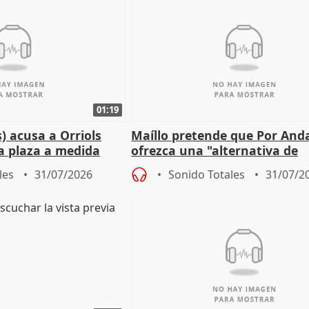
01:19
) acusa a Orriols
Maíllo pretende que Por And
a plaza a medida
ofrezca una "alternativa de
ipoll (Girona)
gobierno" con su labor de op
les
31/07/2026
Sonido Totales
31/07/2