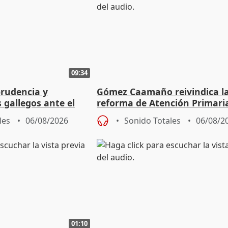
09:34
prudencia y
Gómez Caamaño reivindica l
s gallegos ante el
reforma de Atención Primari
e agosto
reforzará la autogestión
les
06/08/2026
Sonido Totales
06/08/2
01:10