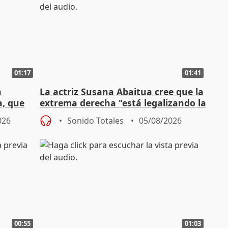
01:17
01:41
a
La actriz Susana Abaitua cree que la
a, que
extrema derecha "está legalizando la
homofobia"
026
Sonido Totales
05/08/2026
00:55
01:03