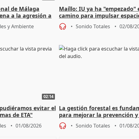
ional de Málaga
Maíllo: IU ya ha "empezado" 
ena a la agresión a
camino para impulsar espaci
de Urgencias
unitarios para las municipal
les y Ambiente
Sonido Totales
02/08/2
02:14
 pudiéramos evitar el
La gestión forestal es funda
timas de ETA"
para mejorar la prevención y
actuación frente a incendios
les
01/08/2026
Sonido Totales
01/08/2