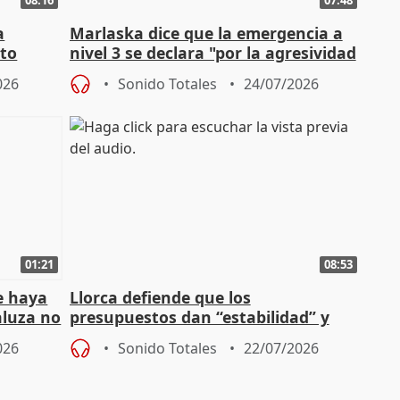
a
Marlaska dice que la emergencia a
cto
nivel 3 se declara "por la agresividad
de los incendios"
026
Sonido Totales
24/07/2026
01:21
08:53
e haya
Llorca defiende que los
aluza no
presupuestos dan “estabilidad” y
ar"
dice que no ha hablado con Feijóo
026
Sonido Totales
22/07/2026