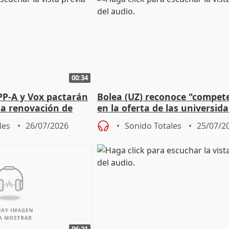
00:34
PP-A y Vox pactarán
Bolea (UZ) reconoce "compet
 la renovación de
en la oferta de las universid
 Defensor
privadas
les
26/07/2026
Sonido Totales
25/07/2
06:21