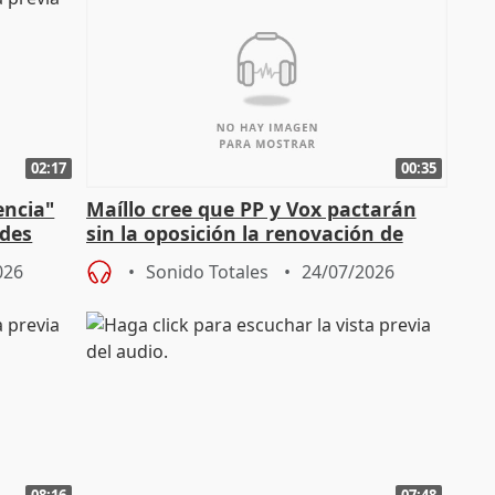
02:17
00:35
encia"
Maíllo cree que PP y Vox pactarán
ades
sin la oposición la renovación de
órganos como el Defensor
026
Sonido Totales
24/07/2026
08:16
07:48