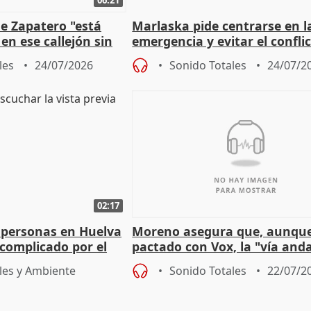
e Zapatero "está
Marlaska pide centrarse en l
en ese callejón sin
emergencia y evitar el confli
político
les
24/07/2026
Sonido Totales
24/07/2
02:17
 personas en Huelva
Moreno asegura que, aunqu
complicado por el
pactado con Vox, la "vía and
ha muerto" ni él va a "cambi
les y Ambiente
Sonido Totales
22/07/2