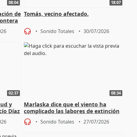
08:04
18:07
ación de
Tomás, vecino afectado.
rontera
026
Sonido Totales
30/07/2026
02:37
08:34
tud y
Marlaska dice que el viento ha
cío Díaz
complicado las labores de extinción
durante la madrugada
026
Sonido Totales
27/07/2026