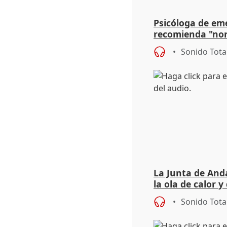
Psicóloga de em
recomienda "nor
síntomas tras su
Sonido Tota
La Junta de Anda
la ola de calor y
importancia de 
Sonido Tota