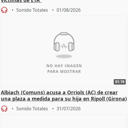
víctimas de ETA"
Sonido Totales
01/08/2026
01:19
Albiach (Comuns) acusa a Orriols (AC) de crear
una plaza a medida para su hija en Ripoll (Girona)
Sonido Totales
31/07/2026