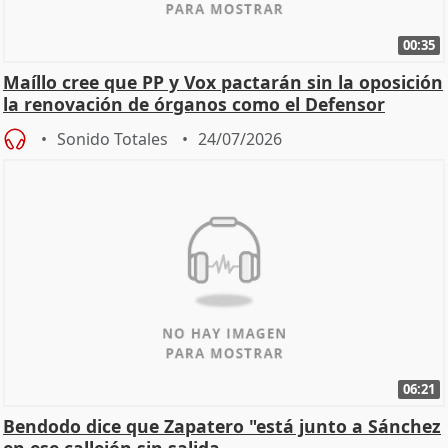
00:35
Maíllo cree que PP y Vox pactarán sin la oposición
la renovación de órganos como el Defensor
Sonido Totales
24/07/2026
06:21
Bendodo dice que Zapatero "está junto a Sánchez