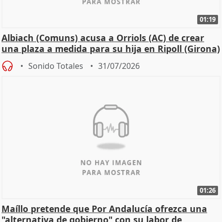
01:19
Albiach (Comuns) acusa a Orriols (AC) de crear
una plaza a medida para su hija en Ripoll (Girona)
Sonido Totales
31/07/2026
01:26
Maíllo pretende que Por Andalucía ofrezca una
"alternativa de gobierno" con su labor de