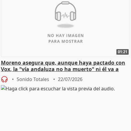
01:21
Moreno asegura que, aunque haya pactado con
Vox, la "vía andaluza no ha muerto" ni él va a
"cambiar"
Sonido Totales
22/07/2026