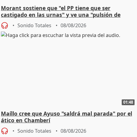
Morant sostiene que "el PP tiene que ser
castigado en las urnas" y ve una "pulsión de
cambio"
Sonido Totales
08/08/2026
01:48
Maíllo cree que Ayuso "saldrá mal parada" por el
ático en Chamberí
Sonido Totales
08/08/2026