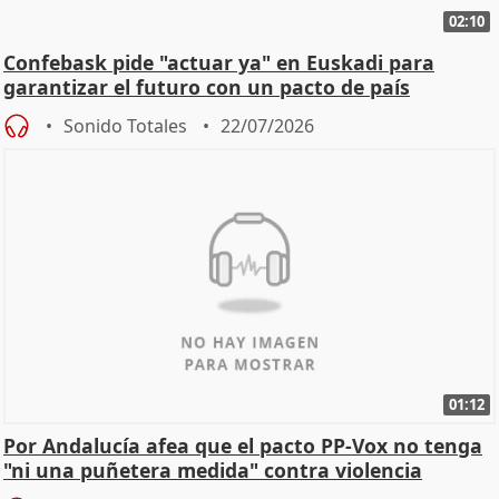
02:10
Confebask pide "actuar ya" en Euskadi para
garantizar el futuro con un pacto de país
Sonido Totales
22/07/2026
01:12
Por Andalucía afea que el pacto PP-Vox no tenga
"ni una puñetera medida" contra violencia
machista