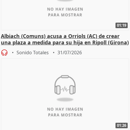
01:19
Albiach (Comuns) acusa a Orriols (AC) de crear
una plaza a medida para su hija en Ripoll (Girona)
Sonido Totales
31/07/2026
01:26