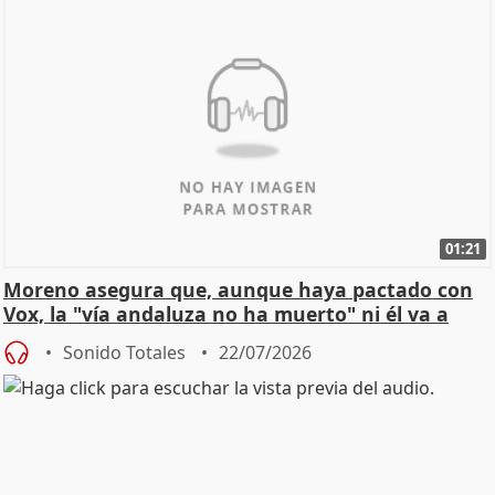
01:21
Moreno asegura que, aunque haya pactado con
Vox, la "vía andaluza no ha muerto" ni él va a
"cambiar"
Sonido Totales
22/07/2026