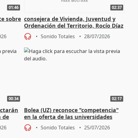
01:46
02:37
te sobre
consejera de Vivienda, Juventud y
Ordenación del Territorio, Rocío Díaz
n
026
Sonido Totales
28/07/2026
00:34
02:17
actarán
Bolea (UZ) reconoce "competencia"
n de
en la oferta de las universidades
privadas
026
Sonido Totales
25/07/2026