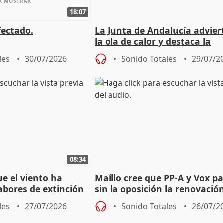
18:07
fectado.
La Junta de Andalucía advier
la ola de calor y destaca la
importancia de la prevenció
les
30/07/2026
Sonido Totales
29/07/2
08:34
e el viento ha
Maíllo cree que PP-A y Vox p
abores de extinción
sin la oposición la renovació
rugada
órganos como el Defensor
les
27/07/2026
Sonido Totales
26/07/2