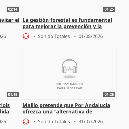
02:14
01:25
vitar el
La gestión forestal es fundamental
para mejorar la prevención y la
actuación frente a incendios
026
Sonido Totales
01/08/2026
01:19
01:26
iols
Maíllo pretende que Por Andalucía
dida
ofrezca una "alternativa de
)
gobierno" con su labor de oposición
026
Sonido Totales
31/07/2026