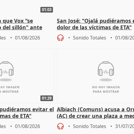
01:03
 que Vox "se
San José: "Ojalá pudiéramos e
 del sillón" ante
dolor de las víctimas de ETA"
 oposición
les
01/08/2026
Sonido Totales
01/08/2
01:29
 pudiéramos evitar el
Albiach (Comuns) acusa a Orr
timas de ETA"
(AC) de crear una plaza a me
para su hija en Ripoll (Girona
les
01/08/2026
Sonido Totales
31/07/2