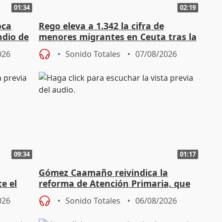
01:34
02:19
oca
Rego eleva a 1.342 la cifra de
ndio de
menores migrantes en Ceuta tras la
entrada masiva
026
Sonido Totales
07/08/2026
09:34
01:17
Gómez Caamaño reivindica la
e el
reforma de Atención Primaria, que
reforzará la autogestión
026
Sonido Totales
06/08/2026