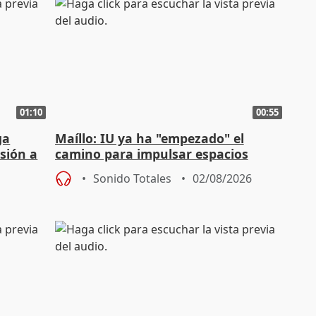
01:10
00:55
ga
Maíllo: IU ya ha "empezado" el
sión a
camino para impulsar espacios
unitarios para las municipales
Sonido Totales
02/08/2026