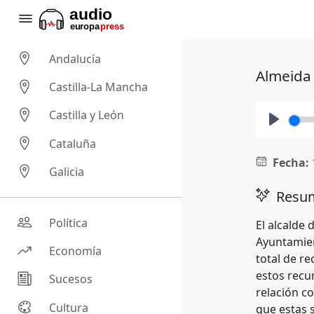
Andalucía
Almeida 
Castilla-La Mancha
Castilla y León
Play
Cataluña
Fecha:
Galicia
Resum
Política
El alcalde
Ayuntamien
Economía
total de re
estos recu
Sucesos
relación c
Cultura
que estas 