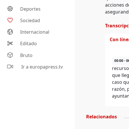
acciones de
Deportes
asegurando
Sociedad
Transcrip
Internacional
Con lín
Editado
Bruto
00:00 - 0
Ir a europapress.tv
recurso
que lle
caso qu
razón, 
ayuntam
Relacionados