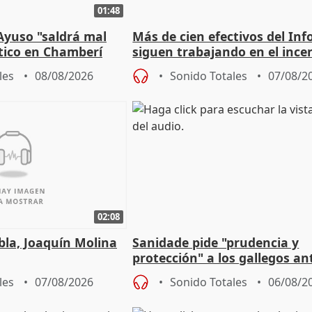
01:48
Ayuso "saldrá mal
Más de cien efectivos del Inf
ático en Chamberí
siguen trabajando en el ince
Niebla (Huelva)
les
08/08/2026
Sonido Totales
07/08/2
02:08
ebla, Joaquín Molina
Sanidade pide "prudencia y
protección" a los gallegos ant
eclipse del 12 de agosto
les
07/08/2026
Sonido Totales
06/08/2