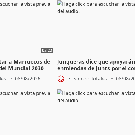
02:22
rtar a Marruecos de
Junqueras dice que apoyará
del Mundial 2030
enmiendas de Junts por el co
en el trámite de financiación
les
08/08/2026
Sonido Totales
08/08/2