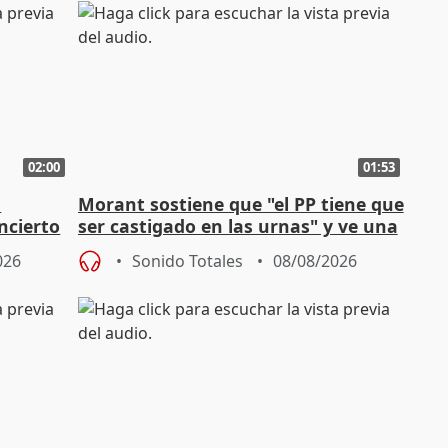
02:00
01:53
n
Morant sostiene que "el PP tiene que
ncierto
ser castigado en las urnas" y ve una
"pulsión de cambio"
026
Sonido Totales
08/08/2026