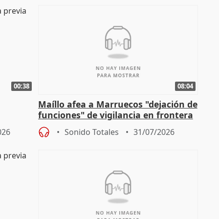
00:38
08:04
Maíllo afea a Marruecos "dejación de
funciones" de vigilancia en frontera
ndio
con Ceuta
026
Sonido Totales
31/07/2026