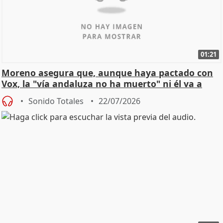
01:21
Moreno asegura que, aunque haya pactado con
Vox, la "vía andaluza no ha muerto" ni él va a
"cambiar"
Sonido Totales
22/07/2026