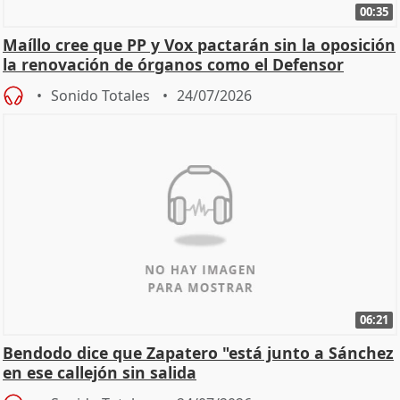
00:35
Maíllo cree que PP y Vox pactarán sin la oposición
la renovación de órganos como el Defensor
Sonido Totales
24/07/2026
06:21
Bendodo dice que Zapatero "está junto a Sánchez
en ese callejón sin salida