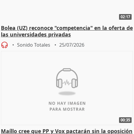
02:17
Bolea (UZ) reconoce "competencia" en la oferta de
las universidades privadas
Sonido Totales
25/07/2026
00:35
Maíllo cree que PP y Vox pactarán sin la oposición