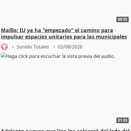
00:55
Maíllo: IU ya ha "empezado" el camino para
impulsar espacios unitarios para las municipales
Sonido Totales
02/08/2026
01:03
Adelante augura que Vox "se colocará del lado del