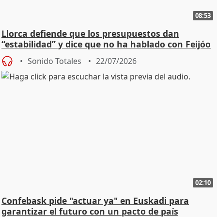
08:53
Llorca defiende que los presupuestos dan
“estabilidad” y dice que no ha hablado con Feijóo
Sonido Totales
22/07/2026
02:10
Confebask pide "actuar ya" en Euskadi para
garantizar el futuro con un pacto de país