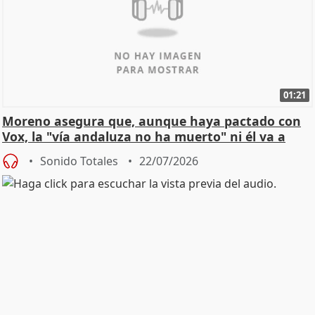
01:21
Moreno asegura que, aunque haya pactado con
Vox, la "vía andaluza no ha muerto" ni él va a
"cambiar"
Sonido Totales
22/07/2026