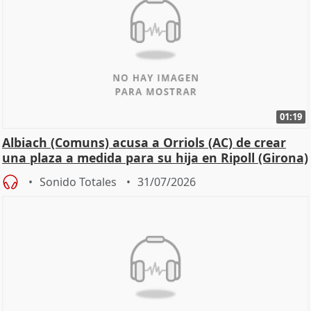
01:19
Albiach (Comuns) acusa a Orriols (AC) de crear
una plaza a medida para su hija en Ripoll (Girona)
Sonido Totales
31/07/2026