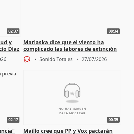
02:37
08:34
tud y
Marlaska dice que el viento ha
cío Díaz
complicado las labores de extinción
durante la madrugada
026
Sonido Totales
27/07/2026
02:17
00:35
encia"
Maíllo cree que PP y Vox pactarán