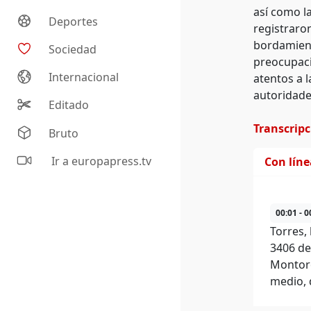
así como l
Deportes
registraro
bordamient
Sociedad
preocupacio
Internacional
atentos a l
autoridades
Editado
Transcrip
Bruto
Ir a europapress.tv
Con lín
00:01 - 0
Torres,
3406 de
Montoro
medio, 