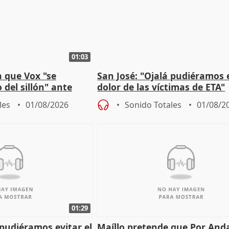
01:03
 que Vox "se
San José: "Ojalá pudiéramos e
 del sillón" ante
dolor de las víctimas de ETA"
 oposición
les
01/08/2026
Sonido Totales
01/08/2
01:29
 pudiéramos evitar el
Maíllo pretende que Por And