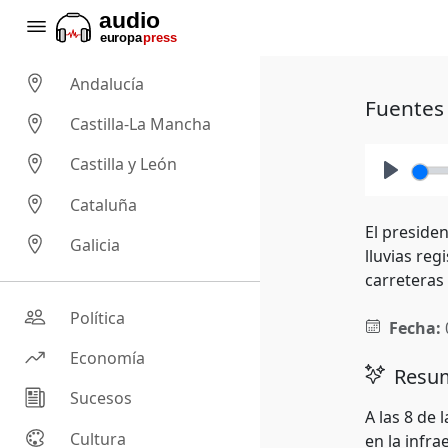
Andalucía
Fuentes 
Castilla-La Mancha
Castilla y León
Play
Cataluña
El preside
Galicia
lluvias reg
carreteras 
Política
Fecha:
Economía
Resum
Sucesos
A las 8 de
Cultura
en la infra