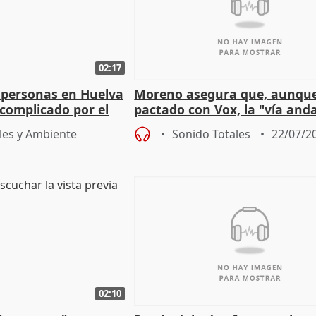
02:17
 personas en Huelva
Moreno asegura que, aunqu
complicado por el
pactado con Vox, la "vía and
ha muerto" ni él va a "cambi
les y Ambiente
Sonido Totales
22/07/2
02:10