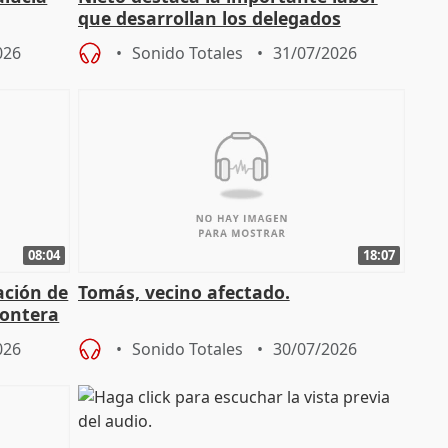
que desarrollan los delegados
osición
territoriales de la Junta
026
Sonido Totales
31/07/2026
08:04
18:07
ación de
Tomás, vecino afectado.
rontera
026
Sonido Totales
30/07/2026