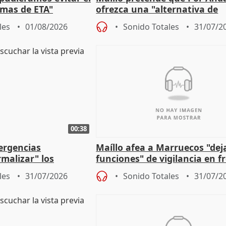
timas de ETA"
ofrezca una "alternativa de
gobierno" con su labor de op
les
01/08/2026
Sonido Totales
31/07/2
00:38
ergencias
Maíllo afea a Marruecos "dej
malizar" los
funciones" de vigilancia en f
frir un incendio
con Ceuta
les
31/07/2026
Sonido Totales
31/07/2