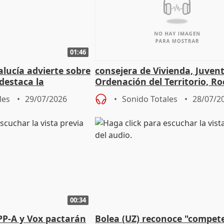
01:46
lucía advierte sobre
consejera de Vivienda, Juven
 destaca la
Ordenación del Territorio, Ro
la prevención
les
29/07/2026
Sonido Totales
28/07/2
00:34
PP-A y Vox pactarán
Bolea (UZ) reconoce "compet