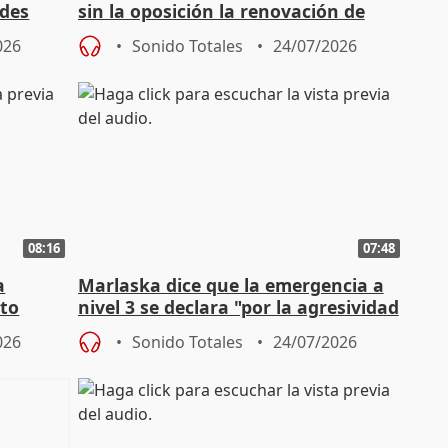
ades
sin la oposición la renovación de
órganos como el Defensor
026
Sonido Totales
24/07/2026
08:16
07:48
a
Marlaska dice que la emergencia a
cto
nivel 3 se declara "por la agresividad
de los incendios"
026
Sonido Totales
24/07/2026