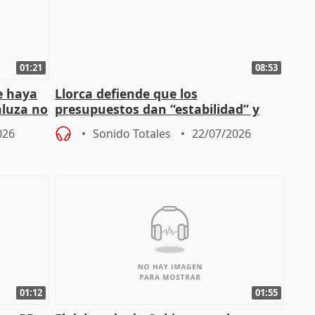
01:21
08:53
e haya
Llorca defiende que los
aluza no
presupuestos dan “estabilidad” y
ar"
dice que no ha hablado con Feijóo
026
Sonido Totales
22/07/2026
01:12
01:55