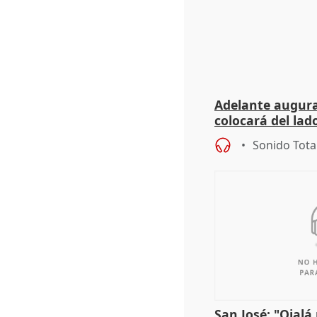
Adelante augura
colocará del lado
iniciativas de la
Sonido Tota
San José: "Ojalá