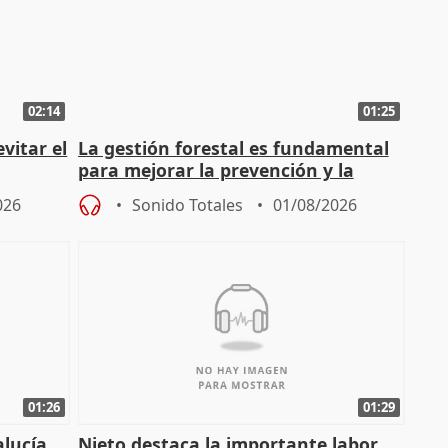
02:14
01:25
vitar el
La gestión forestal es fundamental
para mejorar la prevención y la
actuación frente a incendios
026
Sonido Totales
01/08/2026
01:26
01:29
alucía
Nieto destaca la importante labor