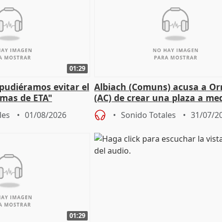
01:29
 pudiéramos evitar el
Albiach (Comuns) acusa a Orr
timas de ETA"
(AC) de crear una plaza a me
para su hija en Ripoll (Girona
les
01/08/2026
Sonido Totales
31/07/2
01:29