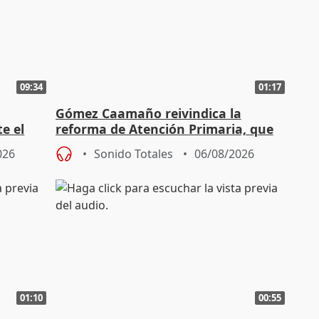
09:34
01:17
Gómez Caamaño reivindica la
e el
reforma de Atención Primaria, que
reforzará la autogestión
026
Sonido Totales
06/08/2026
01:10
00:55