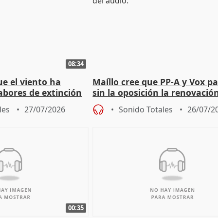
08:34
e el viento ha
Maíllo cree que PP-A y Vox p
abores de extinción
sin la oposición la renovació
rugada
órganos como el Defensor
les
27/07/2026
Sonido Totales
26/07/2
00:35