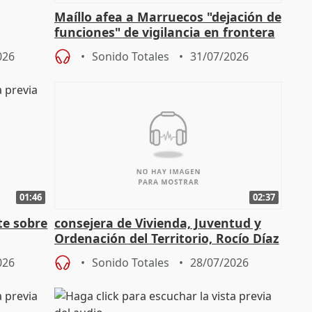
Maíllo afea a Marruecos "dejación de
funciones" de vigilancia en frontera
ndio
con Ceuta
026
Sonido Totales
31/07/2026
01:46
02:37
te sobre
consejera de Vivienda, Juventud y
Ordenación del Territorio, Rocío Díaz
n
026
Sonido Totales
28/07/2026