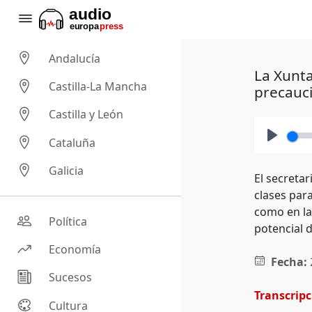
Andalucía
La Xunta
Castilla-La Mancha
precauc
Castilla y León
Cataluña
Play
Galicia
El secretar
clases para
como en la
Política
potencial d
Economía
Fecha:
Sucesos
Transcrip
Cultura