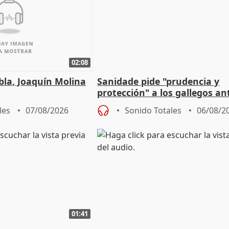
02:08
ebla, Joaquín Molina
Sanidade pide "prudencia y
protección" a los gallegos ant
eclipse del 12 de agosto
les
07/08/2026
Sonido Totales
06/08/2
01:41