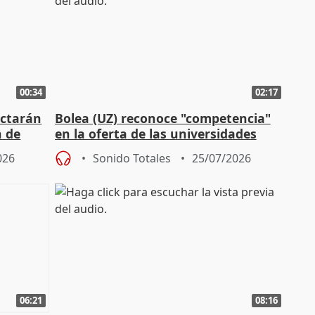
00:34
02:17
actarán
Bolea (UZ) reconoce "competencia"
n de
en la oferta de las universidades
privadas
026
Sonido Totales
25/07/2026
06:21
08:16