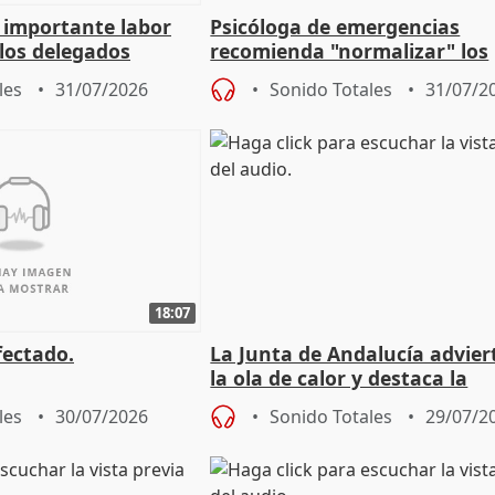
a importante labor
Psicóloga de emergencias
 los delegados
recomienda "normalizar" los
la Junta
síntomas tras sufrir un ince
les
31/07/2026
Sonido Totales
31/07/2
18:07
fectado.
La Junta de Andalucía advier
la ola de calor y destaca la
importancia de la prevenció
les
30/07/2026
Sonido Totales
29/07/2