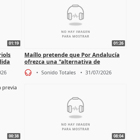
01:19
01:26
iols
Maíllo pretende que Por Andalucía
dida
ofrezca una "alternativa de
)
gobierno" con su labor de oposición
026
Sonido Totales
31/07/2026
00:38
08:04