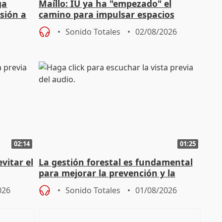
ga
Maíllo: IU ya ha "empezado" el
sión a
camino para impulsar espacios
unitarios para las municipales
Sonido Totales
02/08/2026
02:14
01:25
vitar el
La gestión forestal es fundamental
para mejorar la prevención y la
actuación frente a incendios
026
Sonido Totales
01/08/2026