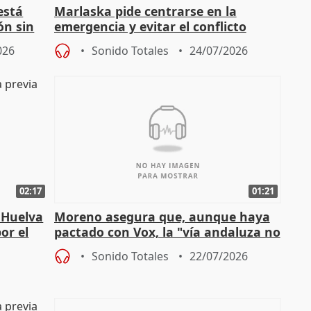
está
Marlaska pide centrarse en la
ón sin
emergencia y evitar el conflicto
político
026
Sonido Totales
24/07/2026
02:17
01:21
 Huelva
Moreno asegura que, aunque haya
or el
pactado con Vox, la "vía andaluza no
ha muerto" ni él va a "cambiar"
Sonido Totales
22/07/2026