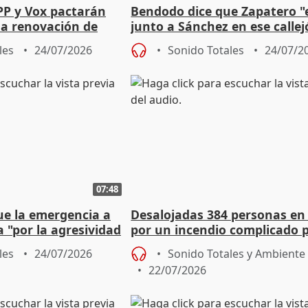
PP y Vox pactarán
Bendodo dice que Zapatero "
 la renovación de
junto a Sánchez en ese callej
 Defensor
salida
les
24/07/2026
Sonido Totales
24/07/2
07:48
ue la emergencia a
Desalojadas 384 personas en
a "por la agresividad
por un incendio complicado p
"
viento
les
24/07/2026
Sonido Totales y Ambiente
22/07/2026