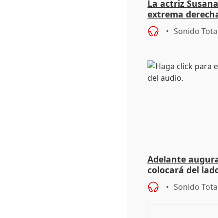
La actriz Susana
extrema derecha
homofobia"
Sonido Tota
Adelante augura
colocará del lado
iniciativas de la
Sonido Tota