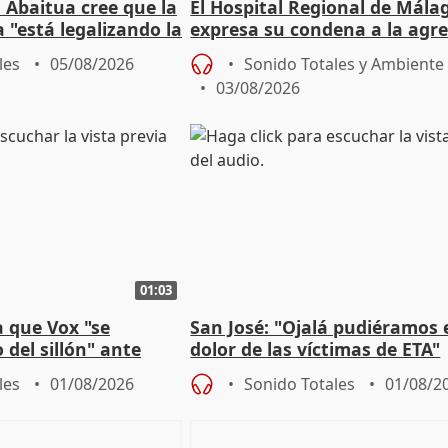
 Abaitua cree que la
El Hospital Regional de Mála
 "está legalizando la
expresa su condena a la agre
dos enfermeras de Urgencias
les
05/08/2026
Sonido Totales y Ambiente
03/08/2026
01:03
 que Vox "se
San José: "Ojalá pudiéramos e
 del sillón" ante
dolor de las víctimas de ETA"
 oposición
les
01/08/2026
Sonido Totales
01/08/2