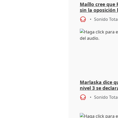
Maíllo cree que 
sin la oposición
órganos como el
Sonido Tota
Marlaska dice q
nivel 3 se declar
de los incendios
Sonido Tota